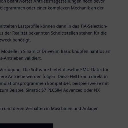
tion beantwortet Antriebsfragestellungen noch bevor
ve-Telegrammen oder einer komplexen Mechanik an der
telten Lastprofile können dann in das TIA-Selection-
 der Realität bekannten Schnittstellen stehen für die
szweck benötigt.
ie Modelle in Sinamics DriveSim Basic knüpfen nahtlos an
-Antrieben validiert.
 Verfügung. Die Software bietet dieselbe FMU-Datei für
itere Antriebe werden folgen. Diese FMU kann direkt in
Simulationsprogrammen kompatibel, beispielsweise mit
zum Beispiel Simatic S7 PLCSIM Advanced oder NX
nen und deren Verhalten in Maschinen und Anlagen