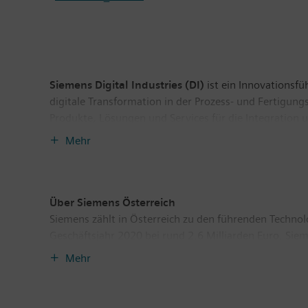
Siemens Digital Industries (DI)
ist ein Innovationsf
digitale Transformation in der Prozess- und Fertigun
Produkte, Lösungen und Services für die Integration 
Branchen, ermöglicht das einmalige Portfolio Kunden, i
Mehr
Integration von Zukunftstechnologien. Siemens Digital
Über Siemens Österreich
Siemens zählt in Österreich zu den führenden Techno
Geschäftsjahr 2020 bei rund 2.6 Milliarden Euro. Sie
zu erzielen. Das Unternehmen setzt schwerpunktmäßig
Mehr
Digitalisierung in der Prozess- und Fertigungsindustr
Software und Datenanalytik spielen in diesen Bereich
Bundesland trägt die Siemens AG Österreich nennens