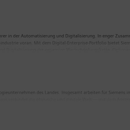
ührer in der Automatisierung und Digitalisierung. In enger Zusam
gsindustrie voran. Mit dem Digital-Enterprise-Portfolio bietet 
und Digitalisierung der gesamten Wertschöpfungskette. Optimiert
hre Produktivität und Flexibilität zu erhöhen. DI erweitert sein
 Industries hat seinen Sitz in Nürnberg und beschäftigt weltwei
logieunternehmen des Landes. Insgesamt arbeiten für Siemens i
mens verbindet die physische und digitale Welt — mit dem Anspr
 auf die Gebiete intelligente Infrastruktur bei Gebäuden und 
ie sowie intelligente Mobilitätslösungen für den Schienen- und 
en eine große Rolle. Mit all seinen Werken, weltweit tätigen Ko
wert zur heimischen Wertschöpfung bei. Im abgelaufenen Gesch