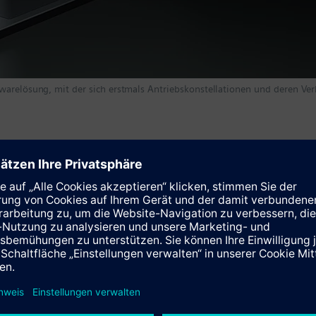
twarelösung, mit der sich erstmals Antriebskonstellationen und deren V
Hannover Messe 2021