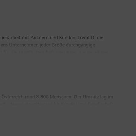
menarbeit mit Partnern und Kunden, treibt DI die
Siemens Unternehmen jeder Größe durchgängige
 für die spezifischen Anforderungen der jeweiligen
 Portfolio fortlaufend durch Innovationen und die
t rund 76.000 Mitarbeiter.
n Österreich rund 8.800 Menschen. Der Umsatz lag im
uch, daraus einen Nutzen für Kunden und Gesellschaft
dezentralen Energiesystemen, Automatisierung und
Straßenverkehr. Automatisierungstechnologien,
mpetenzzentren und regionaler Expertise in jedem
äftsjahr betrug das Fremdeinkaufsvolumen von