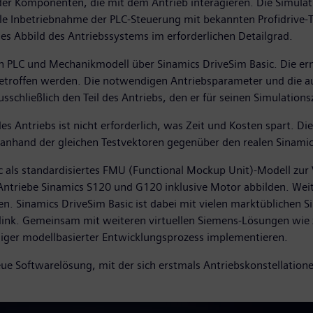
der Komponenten, die mit dem Antrieb interagieren. Die Simula
tuelle Inbetriebnahme der PLC-Steuerung mit bekannten Profidri
ches Abbild des Antriebssystems im erforderlichen Detailgrad.
PLC und Mechanikmodell über Sinamics DriveSim Basic. Die ermit
etroffen werden. Die notwendigen Antriebsparameter und die aus
schließlich den Teil des Antriebs, den er für seinen Simulation
es Antriebs ist nicht erforderlich, was Zeit und Kosten spart. D
hand der gleichen Testvektoren gegenüber den realen Sinamics
ic als standardisiertes FMU (Functional Mockup Unit)-Modell zur
ie Antriebe Sinamics S120 und G120 inklusive Motor abbilden. We
. Sinamics DriveSim Basic ist dabei mit vielen marktüblichen 
ink. Gemeinsam mit weiteren virtuellen Siemens-Lösungen wie 
giger modellbasierter Entwicklungsprozess implementieren.
eue Softwarelösung, mit der sich erstmals Antriebskonstellatio