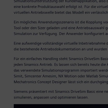
Simulationsunterstützung der Kundenapplikation, also 
eine konkrete Produktauswahl erfolgt ist. Für die vir
virtuellen Antriebswelle bietet das Modell ein verlässli
Ein mögliches Anwendungsszenario ist die Kopplung von 
Tool oder den Sizer geladen und eine Antriebsauswahl g
Simulation zur Verfügung. Der Anwender konfiguriert aus
Eine aufwendige vollständige virtuelle Inbetriebnahme d
die bestehende Antriebsdokumentation an und wurden an
Für ein einfaches Handling steht Sinamics DriveSim Bas
jeden Sinamics Antrieb. Es lassen sich bereits heute d
das verwendete Simulationsprogramm importiert werden
Simit, Simcenter Amesim, NX Motion oder Matlab Simul
Mechatronics Concept Designer lässt sich ein durchgän
Siemens präsentiert mit Sinamics DriveSim Basic eine n
simulieren, anpassen und optimieren lassen.