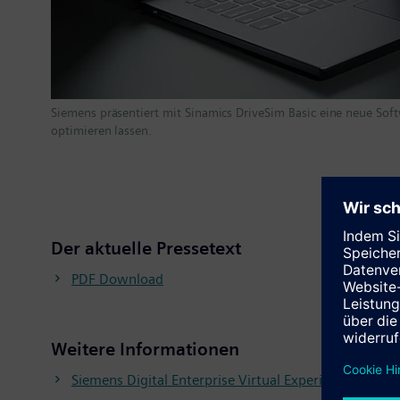
Siemens präsentiert mit Sinamics DriveSim Basic eine neue Sof
optimieren lassen.
Der aktuelle Pressetext
PDF Download
Weitere Informationen
Siemens Digital Enterprise Virtual Experience zur 