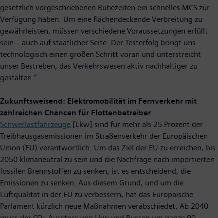
gesetzlich vorgeschriebenen Ruhezeiten ein schnelles MCS zur
Verfügung haben. Um eine flächendeckende Verbreitung zu
gewährleisten, müssen verschiedene Voraussetzungen erfüllt
sein – auch auf staatlicher Seite. Der Testerfolg bringt uns
technologisch einen großen Schritt voran und unterstreicht
unser Bestreben, das Verkehrswesen aktiv nachhaltiger zu
gestalten.“
Zukunftsweisend: Elektromobilität im Fernverkehr mit
zahlreichen Chancen für Flottenbetreiber
Schwerlastfahrzeuge
[Lkw] sind für mehr als 25 Prozent der
Treibhausgasemissionen im Straßenverkehr der Europäischen
Union (EU) verantwortlich. Um das Ziel der EU zu erreichen, bis
2050 klimaneutral zu sein und die Nachfrage nach importierten
fossilen Brennstoffen zu senken, ist es entscheidend, die
Emissionen zu senken. Aus diesem Grund, und um die
Luftqualität in der EU zu verbessern, hat das Europäische
Parlament kürzlich neue Maßnahmen verabschiedet. Ab 2040
muss der CO₂-Ausstoss von Lkw und Bussen um ganze 90