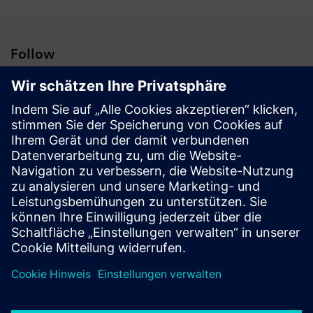
Weitere Informationen:
www.siemens.at
Follow
Presse | Unternehmen | Siemens
© Siemens 1996 – 2026
Impressum
Datenschutz
Cookie Richtlinien
Nutzungsbedingungen
Digitales Zertifikat