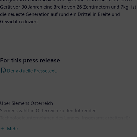
Gerät vor 30 Jahren eine Breite von 26 Zentimetern und 7kg, ist
die neueste Generation auf rund ein Drittel in Breite und
Gewicht reduziert.
For this press release
Der aktuelle Pressetext.
Über Siemens Österreich
Siemens zählt in Österreich zu den führenden
Technologieunternehmen des Landes. Insgesamt arbeiten für
Siemens in Österreich rund 9.000 Menschen. Der Umsatz lag im
Mehr
Geschäftsjahr 2022 bei rund 2,8 Milliarden Euro. Siemens