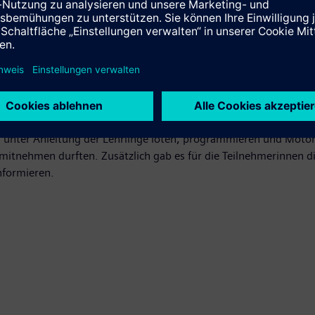
unge Mädchen in den Berufsalltag der Lehrlinge. Das 1. Lehrjahr
en derzeit 49 Lehrlingen im Mobility Werk in Graz arbeiten über 
 unter Anleitung der Lehrlinge löten, programmieren und Motoren
 mitnehmen durften. Zusätzlich gab es für die Teilnehmerinnen d
nformieren.