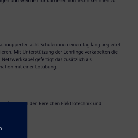
 zeigen und Weichen für Karrieren von Technikerinnen zu
 schnupperten acht Schülerinnen einen Tag lang begleitet
eren. Mit Unterstützung der Lehrlinge verkabelten die
Netzwerkkabel gefertigt das zusätzlich als
nation mit einer Lötübung.
orkshops in den Bereichen Elektrotechnik und