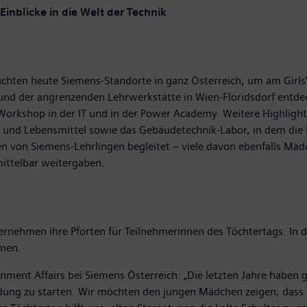
nblicke in die Welt der Technik
chten heute Siemens-Standorte in ganz Österreich, um am Girls
und der angrenzenden Lehrwerkstätte in Wien-Floridsdorf entde
 Workshop in der IT und in der Power Academy. Weitere Highligh
a und Lebensmittel sowie das Gebäudetechnik-Labor, in dem die M
 von Siemens-Lehrlingen begleitet – viele davon ebenfalls Mädc
mittelbar weitergaben.
ternehmen ihre Pforten für Teilnehmerinnen des Töchtertags. I
hmen.
t Affairs bei Siemens Österreich: „Die letzten Jahre haben geze
bildung zu starten. Wir möchten den jungen Mädchen zeigen, das