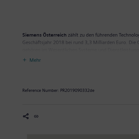
Siemens Österreich
zählt zu den führenden Technolo
Geschäftsjahr 2018 bei rund 3,3 Milliarden Euro. Die G
gehören im Wesentlichen Systeme und Dienstleistunge
die Produktions-, Transport und Gebäudetechnik bis 
Mehr
Software und Datenanalytik spielen in diesen Bereich
Mit seinen sechs Werken, weltweit tätigen Kompetenz
Wertschöpfung bei. Im abgelaufenen Geschäftsjahr be
Österreich - über 1,1 Milliarden Euro. Siemens Öster
Reference Number:
PR2019090332de
Südosteuropa sowie Israel).
Weitere Informationen:
www.siemens.at