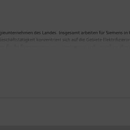
gieunternehmen des Landes. Insgesamt arbeiten für Siemens in
eschäftstätigkeit konzentriert sich auf die Gebiete Elektrifizie
n für die Energieerzeugung, -übertragung und -verteilung eben
hin zu Technologien für hochqualitative und integrierte Gesund
en eine große Rolle.
zentren und regionaler Expertise in jedem Bundesland trägt Si
trug alleine das Fremdeinkaufsvolumen von Siemens Österreich 
reich hat die Geschäftsverantwortung für den heimischen Markt s