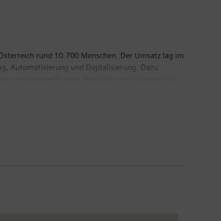
 Österreich rund 10.700 Menschen. Der Umsatz lag im
rung, Automatisierung und Digitalisierung. Dazu
so wie energieeffiziente Produkte und Lösungen für
heitsversorgung. Automatisierungstechnologien,
emens Österreich nennenswert zur heimischen
bei rund 10.700 Lieferanten - etwa 6.200 davon aus
owie für weitere 18 Länder (Region Zentral- und