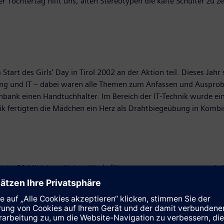
er Töchtertag hilft uns, alten Stereotypen die kalte Schulter zu
tart des Girls‘ Day in Tirol 2002 an der Aktion teil. Dieses Jahr
ung und IT – dabei waren alle Themen zum Anfassen und Ausprobi
ank einen Handtuchhalter. Im Bereich der IT-Technik wurde ein 
k fertigten die Mädchen ein Herz als Drahtbiegeübung in Kombi
s Jahr 20 Mädchen. Neben Werksführungen warteten spannende W