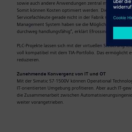
sowie auch andere Anwendungen zentral managen und fle
Somit können Kosten optimiert werden. Diese Art der d
Servicefachleute gerade nicht in der Fabrik sind, so b
Management System haben sie die Möglichkeit, auf die v
durchweg handlungsfähig“, erklärt Efrossini Tsouchnika,
PLC-Projekte lassen sich mit der virtuellen Steuerung le
voll kompatibel mit dem TIA-Portfolio. Das ermöglicht 
reduzieren.
Zunehmende Konvergenz von IT und OT
Mit der Simatic S7-1500V können Operational Technology
IT-orientierten Umgebung profitieren. Aber auch IT-ge
die Zusammenarbeit zwischen Automatisierungsingenieu
weiter vorangetrieben.