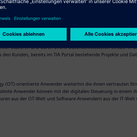
xibel an die Bedürfnisse der Kunden anpassen. Einzelne Dienst
atenzentrierten und softwarebasierten Automatisierung ermöglic
ekommen sie zum Beispiel eine Diagnosemeldung, dass die Steueru
irtuelle Steuerung aus der Ferne zuzugreifen. Damit können si
 Vice President Control bei Siemens.
ichter skalieren und durch offene Datenschnittstellen einfach in 
es den Kunden, bereits im TIA Portal bestehende Projekte und D
 (OT)-orientierte Anwender weiterhin die ihnen vertrauten Stru
wohnte Anwender können mit der digitalen Steuerung in einem ih
ren aus der OT-Welt und Software-Anwendern aus der IT-Welt v