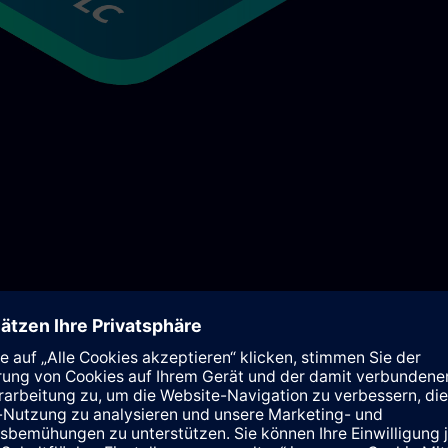
tionalitäten einer S7-1500 Hardware-PLC und wird über Industrial Edge a
nwender können bewährte Funktionalitäten der S7-1500 Hardware-
 ist keine spezifische Hardware notwendig. Über das Industrial 