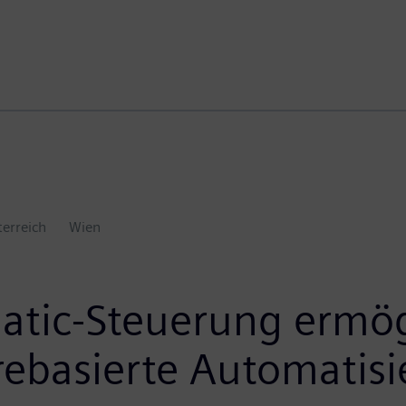
erreich
Wien
imatic-Steuerung ermög
arebasierte Automatis