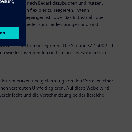
e lassen sich nach Bedarf dazubuchen und nutzen.
ht es Kunden flexibler zu reagieren. „Wenn
ng in Stopp gegangen ist. Über das Industrial Edge
e die Anlage wieder zum Laufen bringen und sind
andere IT-Angebote integrieren. Die Simatic S7-1500V ist
aten wiederzuverwenden und so ihre Investitionen zu
kturen nutzen und gleichzeitig von den Vorteilen einer
nen vertrauten Umfeld agieren. Auf diese Weise wird
ereinfacht und die Verschmelzung beider Bereiche