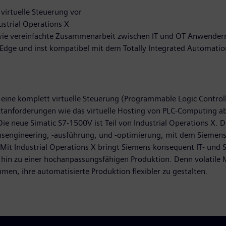
 virtuelle Steuerung vor
dustrial Operations X
 sowie vereinfachte Zusammenarbeit zwischen IT und OT Anwender
Edge und inst kompatibel mit dem Totally Integrated Automation
eine komplett virtuelle Steuerung (Programmable Logic Controll
rktanforderungen wie das virtuelle Hosting von PLC-Computing 
ie neue Simatic S7-1500V ist Teil von Industrial Operations X. 
onsengineering, -ausführung, und -optimierung, mit dem Siemens
. Mit Industrial Operations X bringt Siemens konsequent IT- und
en hin zu einer hochanpassungsfähigen Produktion. Denn volatil
en, ihre automatisierte Produktion flexibler zu gestalten.