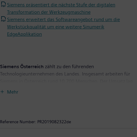
Siemens präsentiert die nächste Stufe der digitalen
Transformation der Werkzeugmaschine
Siemens erweitert das Softwareangebot rund um die
Werkstückqualität um eine weitere Sinumerik
EdgeApplikation
Siemens Österreich
zählt zu den führenden
Technologieunternehmen des Landes. Insgesamt arbeiten für
Siemens in Österreich rund 10.700 Menschen. Der Umsatz lag
im Geschäftsjahr 2018 bei rund 3,3 Milliarden Euro. Die
Mehr
Geschäftstätigkeit konzentriert sich auf die Gebiete
Elektrifizierung, Automatisierung und Digitalisierung. Dazu
gehören im Wesentlichen Systeme und Dienstleistungen für die
Energieerzeugung, -übertragung und -verteilung ebenso wie
Reference Number:
PR2019082322de
energieeffiziente Produkte und Lösungen für die Produktions-,
Transport und Gebäudetechnik bis hin zu Technologien für