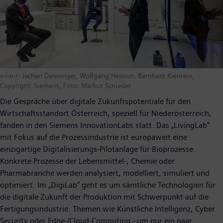
v-l-n-r: Jochen Danninger, Wolfgang Hesoun, Bernhard Kienlein,
Copyright: Siemens, Foto: Markus Schieder
Die Gespräche über digitale Zukunftspotentiale für den
Wirtschaftsstandort Österreich, speziell für Niederösterreich,
fanden in den Siemens InnovationLabs statt. Das „LivingLab“
mit Fokus auf die Prozessindustrie ist europaweit eine
einzigartige Digitalisierungs-Pilotanlage für Bioprozesse.
Konkrete Prozesse der Lebensmittel-, Chemie oder
Pharmabranche werden analysiert, modelliert, simuliert und
optimiert. Im „DigiLab“ geht es um sämtliche Technologien für
die digitale Zukunft der Produktion mit Schwerpunkt auf die
Fertigungsindustrie. Themen wie Künstliche Intelligenz, Cyber
Security oder Edge-/Cloud-Computing - um nur ein paar