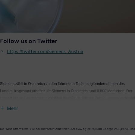
Follow us on Twitter
https://twitter.com/Siemens_Austria
Siemens zählt in Österreich zu den führenden Technologieunternehmen des
Landes. Insgesamt arbeiten für Siemens in Österreich rund 8.800 Menschen. Der
Umsatz lag im Geschäftsjahr 2020 bei rund 2.6 Milliarden Euro. Siemens verbindet
die physische und digitale Welt — mit dem Anspruch, daraus einen Nutzen für
Mehr
Kunden und Gesellschaft zu erzielen. Das Unternehmen setzt schwerpunktmäßig
auf die Gebiete intelligente Infrastruktur bei Gebäuden und dezentralen
Energiesystemen, Automatisierung und Digitalisierung in der Prozess- und
Die Wels Strom GmbH ist ein Tochterunternehmen der eww ag (51%) und Energie AG (49%). Das
Fertigungsindustrie sowie intelligente Mobilitätslösungen für den Schienen- und