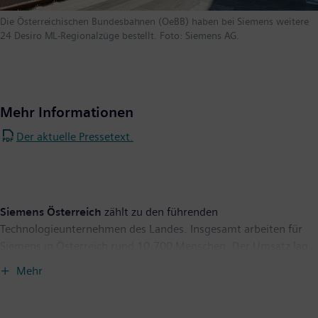
Die Österreichischen Bundesbahnen (OeBB) haben bei Siemens weitere
24 Desiro ML-Regionalzüge bestellt. Foto: Siemens AG.
Mehr Informationen
Der aktuelle Pressetext.
Siemens Österreich
zählt zu den führenden
Technologieunternehmen des Landes. Insgesamt arbeiten für
Siemens in Österreich rund 10.700 Menschen. Der Umsatz lag
im Geschäftsjahr 2018 bei rund 3,3 Milliarden Euro. Die
Mehr
Geschäftstätigkeit konzentriert sich auf die Gebiete
Elektrifizierung, Automatisierung und Digitalisierung. Dazu
gehören im Wesentlichen Systeme und Dienstleistungen für die