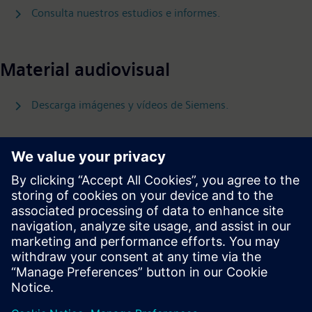
Consulta nuestros estudios e informes.
Material audiovisual
Descarga imágenes y vídeos de Siemens.
Follow
Prensa | Empresa | Siemens
© Siemens 1996 – 2026
Información Corporativa