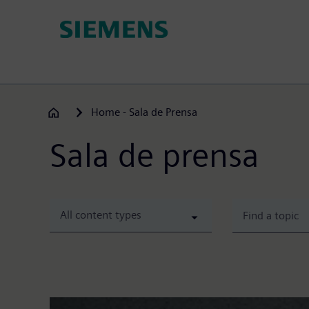
Direkt
zum
Inhalt
Home - Sala de Prensa
Sala de prensa
All content types
Siemens eleva un 8% sus ingresos en el
Los pedidos en el primer trimestre de 2026 aum