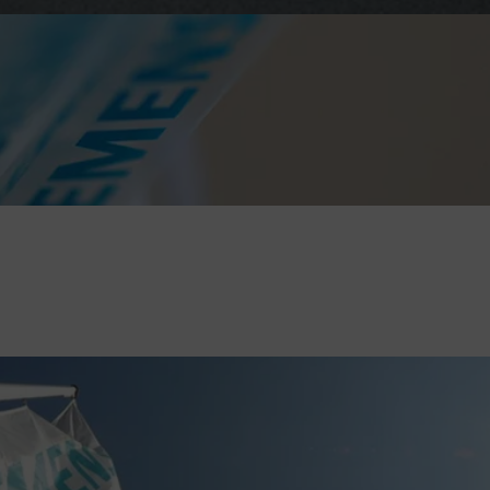
content here and accept that your data will be transmitted to, and
r information.