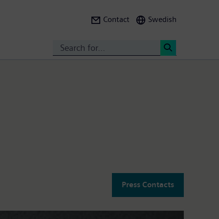
Contact
Swedish
Search
<
Press Contacts
os y los ingresos un 8% hasta 19.100 millones....