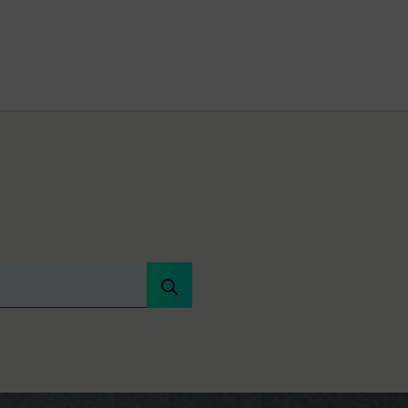
 primer trimestre y mejora perspectivas
entaron un 10% en base comparable hasta 21.400 millones de eur