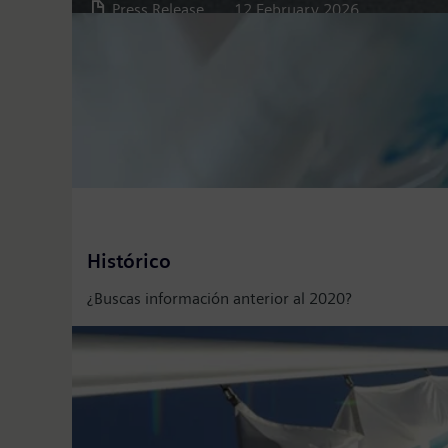
Press Release
12 February 2026
Press on Twitter
Please click on "Accept" if you wish to see twitter 
Please check twitter's data privacy policy for furthe
Histórico
Accept
¿Buscas información anterior al 2020?