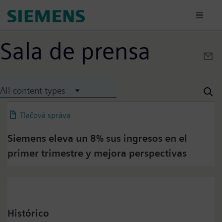
Skočiť
na
hlavný
obsah
Sala de prensa
All content types
Tlačová správa
12 February 2026
Siemens eleva un 8% sus ingresos en el
primer trimestre y mejora perspectivas
Histórico