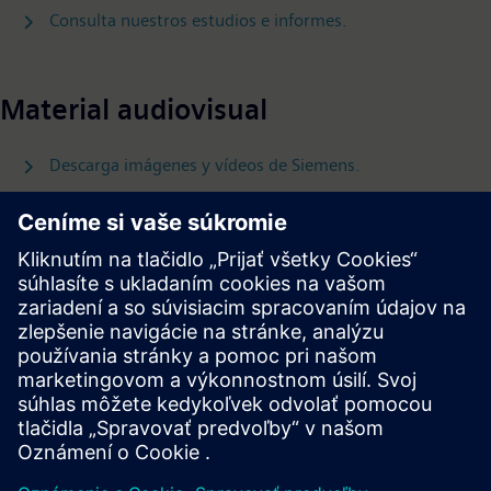
Consulta nuestros estudios e informes.
Material audiovisual
Descarga imágenes y vídeos de Siemens.
Follow
Prensa | Empresa | Siemens
© Siemens 1996 – 2026
Información Corporativa