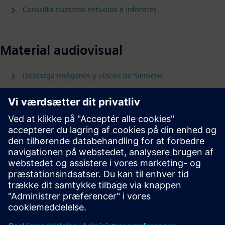
Consulta nuestros estudios e informes.
Material audiovisual
Descarga imágenes y vídeos de Siemens.
Follow
Prensa | Empresa | Siemens
© Siemens 1996 – 2026
Información Corporativa