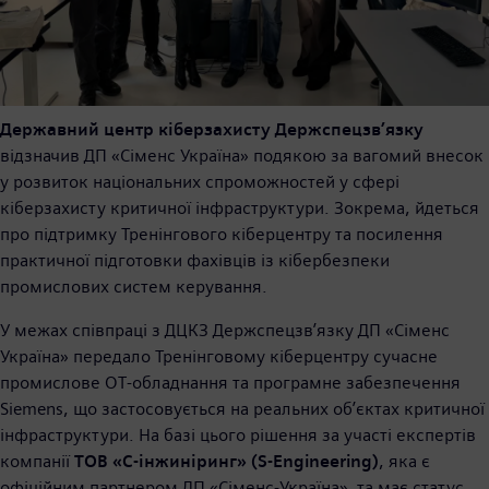
Державний центр кіберзахисту Держспецзв’язку
відзначив ДП «Сіменс Україна» подякою за вагомий внесок
у розвиток національних спроможностей у сфері
кіберзахисту критичної інфраструктури. Зокрема, йдеться
про підтримку Тренінгового кіберцентру та посилення
практичної підготовки фахівців із кібербезпеки
промислових систем керування.
У межах співпраці з ДЦКЗ Держспецзв’язку ДП «Сіменс
Україна» передало Тренінговому кіберцентру сучасне
промислове OT-обладнання та програмне забезпечення
Siemens, що застосовується на реальних об’єктах критичної
інфраструктури. На базі цього рішення за участі експертів
компанії
ТОВ «С-інжиніринг» (S-Engineering)
, яка є
офіційним партнером ДП «Сіменс-Україна» та має статус