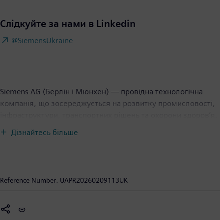
Слідкуйте за нами в Linkedin
@SiemensUkraine
Siemens AG (Берлін і Мюнхен) — провідна технологічна
компанія, що зосереджується на розвитку промисловості,
інфраструктури, транспортних рішень та охорони здоров’я.
Мета компанії — створювати технології, які
Дізнайтесь більше
трансформують повсякденне життя для кожного.
Поєднуючи реальний і цифровий світи, Siemens допомагає
клієнтам прискорювати цифрову трансформацію, роблячи
виробництво більш ефективним, міста — комфортнішими
Reference Number:
UAPR20260209113UK
для життя, а транспорт — більш екологічним. Як лідер у
сфері промислового штучного інтелекту (ШІ), Siemens
використовує глибоку галузеву експертизу для