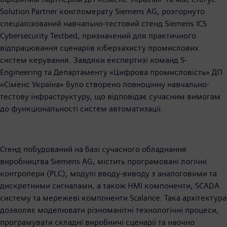
Solution Partner конгломерату Siemens AG, розгорнуто
спеціалізований навчально-тестовий стенд Siemens ICS
Cybersecurity Testbed, призначений для практичного
відпрацювання сценаріїв кіберзахисту промислових
систем керування. Завдяки експертизі команд S-
Engineering та Департаменту «Цифрова промисловість» ДП
«Сіменс Україна» було створено повноцінну навчально-
тестову інфраструктуру, що відповідає сучасним вимогам
до функціональності систем автоматизації.
Стенд побудований на базі сучасного обладнання
виробництва Siemens AG, містить програмовані логічні
контролери (PLC), модулі вводу-виводу з аналоговими та
дискретними сигналами, а також HMI компоненти, SCADA
систему та мережеві компоненти Scalance. Така архітектура
дозволяє моделювати різноманітні технологічні процеси,
програмувати складні виробничі сценарії та наочно