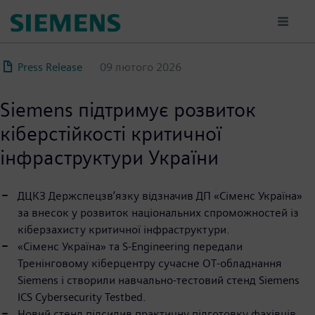
Перейти
до
основного
вмісту
Press Release
09 лютого 2026
Siemens підтримує розвиток
кіберстійкості критичної
інфраструктури України
ДЦКЗ Держспецзв’язку відзначив ДП «Сіменс Україна»
за внесок у розвиток національних спроможностей із
кіберзахисту критичної інфраструктури.
«Сіменс Україна» та S-Engineering передали
Тренінговому кіберцентру сучасне OT‑обладнання
Siemens і створили навчально-тестовий стенд Siemens
ICS Cybersecurity Testbed.
Новий стенд підсилив практичну підготовку фахівців,