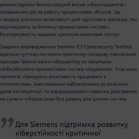
демонструвати безпосередній вплив кіберінцидентів і
зловмисних дій на роботу промислових об’єктів. Це
створює унікальні можливості для підготовки фахівців, які
відповідають за безпеку промислових систем і
безперервність надання критично важливих послуг.
Завдяки впровадженню Siemens ICS Cybersecurity Testbed
вдалося суттєво посилити практичну складову навчальних
програм Тренінгового кіберцентру за напрямом
«Кібербезпека промислових систем керування». Учасники
тренінгів отримують можливість працювати з
технологіями, максимально наближеними до реальних
умов експлуатації, та відпрацьовувати навички реагування
на сучасні кіберзагрози без ризику для діючих систем.
Для Siemens підтримка розвитку
кіберстійкості критичної