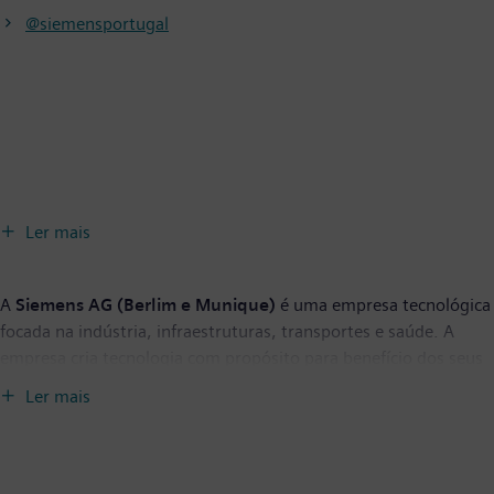
@siemensportugal
Ler mais
A
Siemens AG (Berlim e Munique)
é uma empresa tecnológica
focada na indústria, infraestruturas, transportes e saúde. A
empresa cria tecnologia com propósito para benefício dos seus
clientes - sejam fábricas com maior eficiência de recursos,
Ler mais
cadeias de aprovisionamento resilientes, edifícios e redes mais
inteligentes, transportes mais sustentáveis e confortáveis, ou
cuidados de saúde mais avançados. Ao combinar os mundos
real e digital, a Siemens capacita os seus clientes para