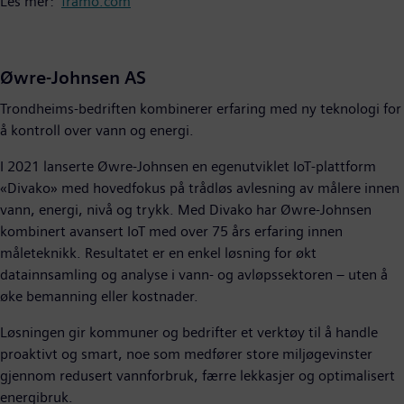
Les mer:
framo.com
Øwre-Johnsen AS
Trondheims-bedriften kombinerer erfaring med ny teknologi for
å kontroll over vann og energi.
I 2021 lanserte Øwre-Johnsen en egenutviklet IoT-plattform
«Divako» med hovedfokus på trådløs avlesning av målere innen
vann, energi, nivå og trykk. Med Divako har Øwre-Johnsen
kombinert avansert IoT med over 75 års erfaring innen
måleteknikk. Resultatet er en enkel løsning for økt
datainnsamling og analyse i vann- og avløpssektoren – uten å
øke bemanning eller kostnader.
Løsningen gir kommuner og bedrifter et verktøy til å handle
proaktivt og smart, noe som medfører store miljøgevinster
gjennom redusert vannforbruk, færre lekkasjer og optimalisert
energibruk.