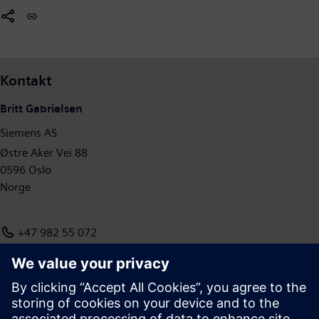
banebrytende teknologiløsninger for hele verden. Selskapets
hovedområder er løsninger for industrien, kraftoverføring,
infrastruktur til byer og byggteknologi. Hovedkontoret er i
Oslo.
Kontakt
Britt Gabrielsen
Siemens AS
Østre Aker Vei 88
0596 Oslo
Norge
+47 982 55 072
britt.gabrielsen@siemens.com