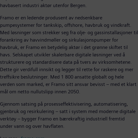
havbasert industri aktør utenfor Bergen.
Framo er en ledende produsent av nedsenkbare
pumpesystemer for tankskip, offshore, havbruk og vindkraft.
Med løsninger som strekker seg fra olje- og gassinstallasjoner til
forankring av havvindmøller og sirkulasjonspumper for
havbruk, er Framo en betydelig aktør i det grønne skiftet til
havs. Selskapet utvikler skalerbare digitale løsninger ved å
strukturere og standardisere data på tvers av virksomhetene.
Dette gir verdifull innsikt og legger til rette for raskere og mer
treffsikre beslutninger. Med 1 800 ansatte globalt og hele
verden som marked, er Framo sitt ansvar bevisst – med et klart
mål om netto nullutslipp innen 2050.
Gjennom satsing på prosesseffektivisering, automatisering,
gjenbruk og resirkulering – satt i system med moderne digitale
verktøy – bygger Framo en bærekraftig industriell fremtid
under vann og over havflaten.