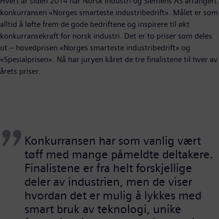
Hvert år siden 2014 har Norsk Industri og Siemens AS arrangert
konkurransen «Norges smarteste industribedrift». Målet er som
alltid å løfte frem de gode bedriftene og inspirere til økt
konkurransekraft for norsk industri. Det er to priser som deles
ut – hovedprisen «Norges smarteste industribedrift» og
«Spesialprisen». Nå har juryen kåret de tre finalistene til hver av
årets priser.
Konkurransen har som vanlig vært
tøff med mange påmeldte deltakere.
Finalistene er fra helt forskjellige
deler av industrien, men de viser
hvordan det er mulig å lykkes med
smart bruk av teknologi, unike