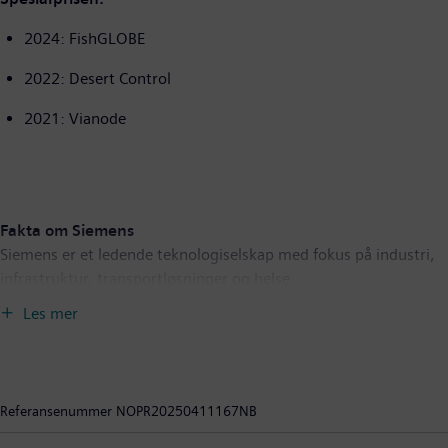
2024: FishGLOBE
2022: Desert Control
2021: Vianode
Fakta om Siemens
Siemens er et ledende teknologiselskap med fokus på industri,
infrastruktur, transportløsninger og helse.
Siemens-konsernet er en av verdens største leverandører av
Les mer
teknologi innen elektrifisering, automatisering og digitalisering.
Ved å kombinere den virkelige og digitale verdenen gjør
selskapet det mulig å akselerere den digitale og bærekraftige
transformasjonen, slik at fabrikker blir mer effektive, byer bedre
Referansenummer
NOPR20250411167NB
å leve i og transport mer bærekraftig.
I Norge har Siemens AS gjennom 125 år satt tydelige spor med