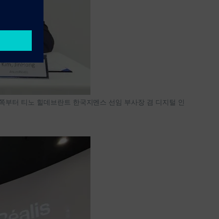
왼쪽부터 티노 힐데브란트 한국지멘스 선임 부사장 겸 디지털 인