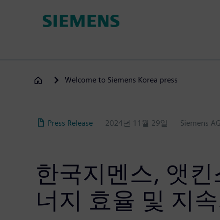
주
요
콘
텐
츠
로
건
Welcome to Siemens Korea press
너
뛰
기
Press Release
2024년 11월 29일
Siemens A
한국지멘스, 앳킨
너지 효율 및 지속