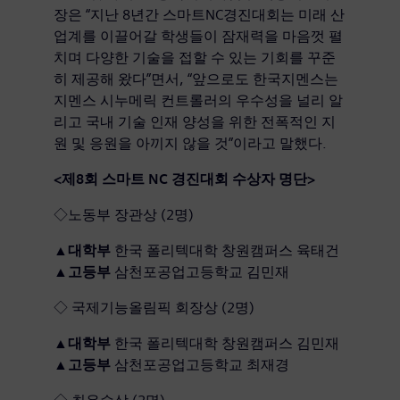
장은 “지난 8년간 스마트NC경진대회는 미래 산
업계를 이끌어갈 학생들이 잠재력을 마음껏 펼
치며 다양한 기술을 접할 수 있는 기회를 꾸준
히 제공해 왔다”면서, “앞으로도 한국지멘스는
지멘스 시누메릭 컨트롤러의 우수성을 널리 알
리고 국내 기술 인재 양성을 위한 전폭적인 지
원 및 응원을 아끼지 않을 것”이라고 말했다.
<
제
8
회
스마트
NC
경진대회
수상자
명단
>
◇노동부 장관상 (2명)
▲
대학부
한국 폴리텍대학 창원캠퍼스 육태건
▲
고등부
삼천포공업고등학교 김민재
◇ 국제기능올림픽 회장상 (2명)
▲
대학부
한국 폴리텍대학 창원캠퍼스 김민재
▲
고등부
삼천포공업고등학교 최재경