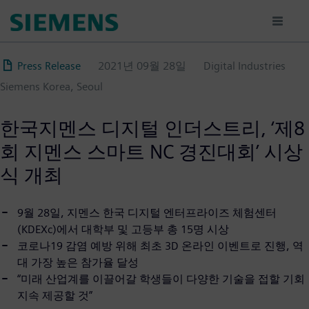
주
요
콘
텐
Press Release
2021년 09월 28일
Digital Industries
츠
Siemens Korea, Seoul
로
건
너
한국지멘스 디지털 인더스트리, ‘제8
뛰
회 지멘스 스마트 NC 경진대회’ 시상
기
식 개최
9월 28일, 지멘스 한국 디지털 엔터프라이즈 체험센터
(KDEXc)에서 대학부 및 고등부 총 15명 시상
코로나19 감염 예방 위해 최초 3D 온라인 이벤트로 진행, 역
대 가장 높은 참가율 달성
“미래 산업계를 이끌어갈 학생들이 다양한 기술을 접할 기회
지속 제공할 것”