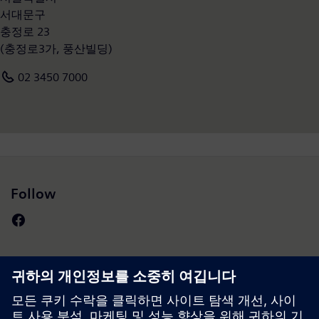
재 양성을 위해 국내 여러 대학들과 산학협력 관계를 맺고 있다.
서대문구
www.siemens.co.kr
충정로 23
(충정로3가, 풍산빌딩)
02 3450 7000
Follow
Press | Company | Siemens
© Siemens 1996 – 2026