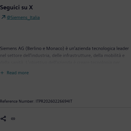
Seguici su X
@Siemens_Italia
Siemens AG (Berlino e Monaco) è un'azienda tecnologica leader
nel settore dell'industria, delle infrastrutture, della mobilità e
della sanità. L'obiettivo dell'azienda è creare tecnologia per
trasformare la vita quotidiana di tutti. Combinando il mondo
Read more
reale e quello digitale, Siemens consente ai clienti di accelerare
le loro trasformazioni digitali e di sostenibilità, rendendo le
fabbriche più efficienti, le città più vivibili e i trasporti più
sostenibili. Leader nell'Industrial AI, Siemens sfrutta il proprio
Reference Number:
ITPR20260226694IT
know-how dei diversi settori per applicare soluzioni avanzate di
intelligenza artificiale - compresa quella generativa - a casi d’uso
concreti, rendendo l’IA accessibile per molteplici ambiti.
Siemens detiene anche una partecipazione di maggioranza nella