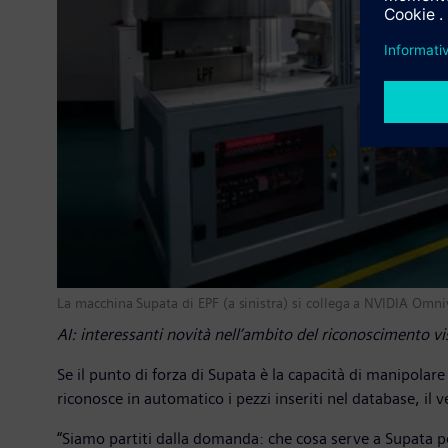
La macchina Supata di EPF (a sinistra) si collega a NVIDIA Omniv
AI: interessanti novità nell’ambito del riconoscimento vi
Se il punto di forza di Supata è la capacità di manipolar
riconosce in automatico i pezzi inseriti nel database, il ve
“Siamo partiti dalla domanda: che cosa serve a Supata p