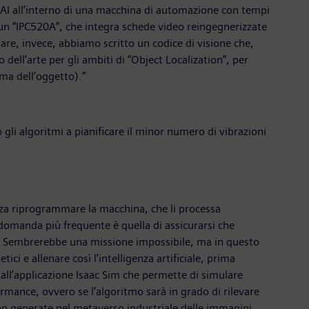
 AI all’interno di una macchina di automazione con tempi
 un “IPC520A”, che integra schede video reingegnerizzate
tware, invece, abbiamo scritto un codice di visione che,
dell’arte per gli ambiti di “Object Localization”, per
rma dell’oggetto).”
 gli algoritmi a pianificare il minor numero di vibrazioni
enza riprogrammare la macchina, che li processa
 domanda più frequente è quella di assicurarsi che
no. Sembrerebbe una missione impossibile, ma in questo
ici e allenare così l’intelligenza artificiale, prima
 all’applicazione Isaac Sim che permette di simulare
ormance, ovvero se l’algoritmo sarà in grado di rilevare
ono generate nel metaverso industriale delle immagini