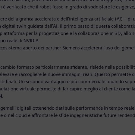
si è verificato che il robot fosse in grado di soddisfare le esigenz
e della grafica accelerata e dell'intelligenza artificiale (AI) – di 
digital twin guidata dall'AI. Il primo passo di questa collaborazi
attaforma per la progettazione e la collaborazione in 3D, allo s
tempo reale di NVIDIA.
ecosistema aperto dei partner Siemens accelererà l'uso dei gemelli 
cambio formato particolarmente sfidante, risiede nella possibilità
relevare e raccogliere le nuove immagini reali. Questo permette d
ienti finali. Un secondo vantaggio è più commerciale: quando si pr
imulazione virtuale permette di far capire meglio al cliente come 
i.
gemelli digitali ottenendo dati sulle performance in tempo reale, 
edge o nel cloud e affrontare le sfide ingegneristiche future rende