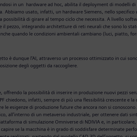
dosi in un hardware ad hoc, abilita il deployment di modelli di
na. Abbiamo usato, infatti, un hardware Siemens, nello specifico
a possibilità di girare al tempo ciclo che necessita. A livello sof
l pezzo, integrando architetture di reti neurali che sono lo stato 
o anche quando le condizioni ambientali cambiano (luci, piatto, fo
getto è dunque l’AI, attraverso un processo ottimizzato in cui sono
 posizione degli oggetti da raccogliere.
, offrendo la possibilità di inserire in produzione nuovi pezzi s
 chiedono, infatti, sempre di più una flessibilità crescente e la
sfare le esigenze di produzione future che ancora non si conosco
co, all’interno di un metaverso industriale, per ottenere dati sintet
 piattaforma di simulazione Omniverse di NDIVIA e, in particolare,
per capire se la macchina è in grado di soddisfare determinate perf
mente realizzati, partendo dal modello CAD 3D dell’oggetto, si s