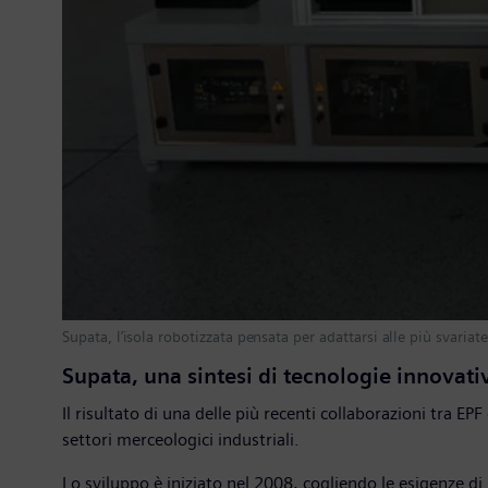
Supata, l’isola robotizzata pensata per adattarsi alle più svariat
Supata, una sintesi di tecnologie innovati
Il risultato di una delle più recenti collaborazioni tra EPF
settori merceologici industriali.
Lo sviluppo è iniziato nel 2008, cogliendo le esigenze di