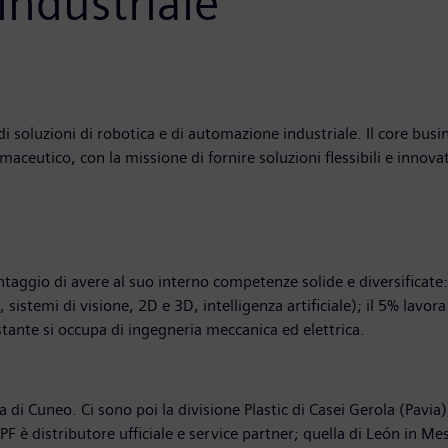
industriale
i soluzioni di robotica e di automazione industriale. Il core busin
maceutico, con la missione di fornire soluzioni flessibili e innova
taggio di avere al suo interno competenze solide e diversificate: 
sistemi di visione, 2D e 3D, intelligenza artificiale); il 5% lavo
estante si occupa di ingegneria meccanica ed elettrica.
ia di Cuneo. Ci sono poi la divisione Plastic di Casei Gerola (Pavia
 è distributore ufficiale e service partner; quella di León in Mes