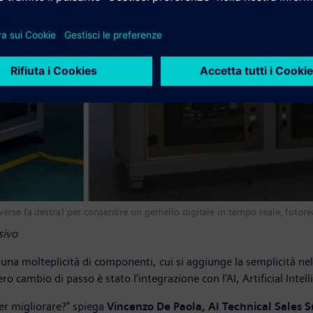
erse (a destra) per consentire un gemello digitale in tempo reale, fotorea
sivo
e una molteplicità di componenti, cui si aggiunge la semplicità n
ro cambio di passo è stato l’integrazione con l’AI, Artificial Intel
er migliorare?” spiega
Vincenzo De Paola, AI Technical Sales S