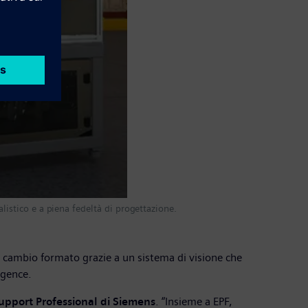
listico e a piena fedeltà di progettazione.
el cambio formato grazie a un sistema di visione che
ligence.
upport Professional di Siemens
. “Insieme a EPF,