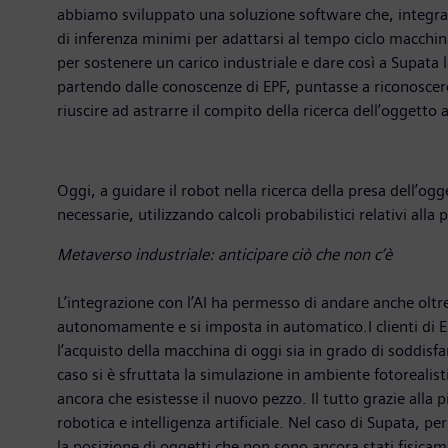
abbiamo sviluppato una soluzione software che, integran
di inferenza minimi per adattarsi al tempo ciclo macchi
per sostenere un carico industriale e dare così a Supata l
partendo dalle conoscenze di EPF, puntasse a riconoscere i
riuscire ad astrarre il compito della ricerca dell’oggett
Oggi, a guidare il robot nella ricerca della presa dell’og
necessarie, utilizzando calcoli probabilistici relativi alla
Metaverso industriale: anticipare ciò che non c’è
L’integrazione con l’AI ha permesso di andare anche oltre
autonomamente e si imposta in automatico.I clienti di EPF
l’acquisto della macchina di oggi sia in grado di soddi
caso si è sfruttata la simulazione in ambiente fotorealisti
ancora che esistesse il nuovo pezzo. Il tutto grazie alla
robotica e intelligenza artificiale. Nel caso di Supata, 
la posizione di oggetti che non sono ancora stati fisica