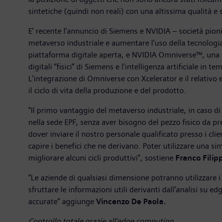
sintetiche (quindi non reali) con una altissima qualità e 
E’ recente l’annuncio di Siemens e NVIDIA – società pionier
metaverso industriale e aumentare l'uso della tecnologia 
piattaforma digitale aperta, e NVIDIA Omniverse™, una pi
digitali “fisici” di Siemens e l'intelligenza artificiale in 
L'integrazione di Omniverse con Xcelerator e il relativo 
il ciclo di vita della produzione e del prodotto.
"Il primo vantaggio del metaverso industriale, in caso di 
nella sede EPF, senza aver bisogno del pezzo fisico da p
dover inviare il nostro personale qualificato presso i cl
capire i benefici che ne derivano. Poter utilizzare una s
migliorare alcuni cicli produttivi”, sostiene
Franco Filipp
"Le aziende di qualsiasi dimensione potranno utilizzare i 
sfruttare le informazioni utili derivanti dall'analisi su 
accurate” aggiunge
Vincenzo De Paola.
Controllo totale grazie all’edge computing