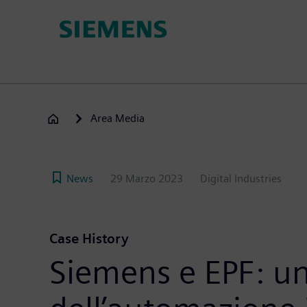
Salta
al
contenuto
principale
Area Media
News
29 Marzo 2023
Digital Industries
Case History
Siemens e EPF: un