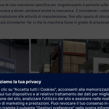
 di una meccanica specifica per singolarizzarlo e portarlo sull
 trovava a dover cambiare anche la meccanica. E considerati i volu
i produzione alle attività di manutenzione, fino allo spazio di stoc
più stimolante: far sì che la macchina fosse in grado di processa