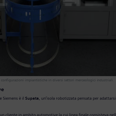
e configurazioni impiantistiche in diversi settori merceologici industriali.
ve
 e Siemens è il
Supata
, un’isola robotizzata pensata per adattarsi
 un cliente in ambito automotive la cui linea finale consisteva n