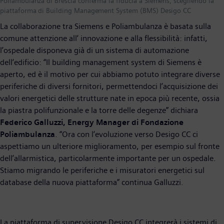
Poliambulanza di Brescia conferma la fiducia a Siemens, scegliendo la
piattaforma di Building Management System (BMS) Desigo CC
La collaborazione tra Siemens e Poliambulanza è basata sulla
comune attenzione all‘ innovazione e alla flessibilità: infatti,
l’ospedale disponeva già di un sistema di automazione
dell‘edificio: “Il building management system di Siemens è
aperto, ed è il motivo per cui abbiamo potuto integrare diverse
periferiche di diversi fornitori, permettendoci l’acquisizione dei
valori energetici delle strutture nate in epoca più recente, ossia
la piastra polifunzionale e la torre delle degenze” dichiara
Federico Galluzzi, Energy Manager di Fondazione
Poliambulanza
. “Ora con l‘evoluzione verso Desigo CC ci
aspettiamo un ulteriore miglioramento, per esempio sul fronte
dell’allarmistica, particolarmente importante per un ospedale.
Stiamo migrando le periferiche e i misuratori energetici sul
database della nuova piattaforma” continua Galluzzi.
La piattaforma di supervisione Desigo CC integrerà i sistemi di