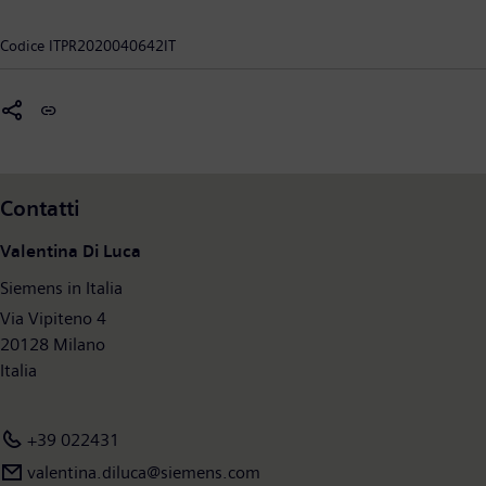
Ottimizzato per le esigenze specifiche di ogni settore, il
portfolio unico di DI supporta i clienti nelle loro esigenze di
Codice
ITPR2020040642IT
maggiore produttività e flessibilità. Siemens Digital Industries
innova costantemente il proprio portfolio con tecnologie
all'avanguardia, ha il proprio Head Quarter mondiale a
Norimberga, in Germania, e conta circa 76.000 collaboratori a
livello internazionale.
Contatti
Valentina Di Luca
Siemens in Italia
Via Vipiteno 4
20128 Milano
Italia
+39 022431
valentina.diluca@siemens.com