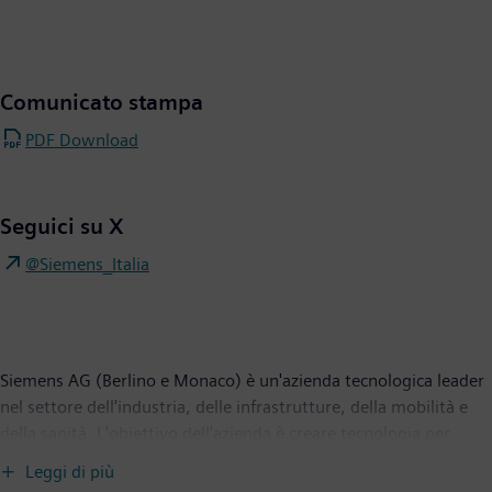
Comunicato stampa
PDF Download
Seguici su X
@Siemens_Italia
Siemens AG (Berlino e Monaco) è un'azienda tecnologica leader
nel settore dell'industria, delle infrastrutture, della mobilità e
della sanità. L'obiettivo dell'azienda è creare tecnologia per
trasformare la vita quotidiana di tutti. Combinando il mondo
Leggi di più
reale e quello digitale, Siemens consente ai clienti di accelerare