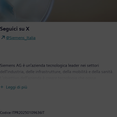
Seguici su X
@Siemens_Italia
Siemens AG è un'azienda tecnologica leader nei settori
dell'industria, delle infrastrutture, della mobilità e della sanità.
L'obiettivo dell'azienda è creare tecnologia che possa
trasformare la vita quotidiana di tutti. Combinando il mondo
Leggi di più
reale e quello digitale, Siemens consente ai clienti di accelerare
le loro trasformazioni digitali e di sostenibilità, rendendo le
fabbriche più efficienti, le città più vivibili e i trasporti più
sostenibili. Siemens possiede anche una quota di maggioranza
Codice
ITPR20250109636IT
della società quotata in borsa Siemens Healthineers, fornitore