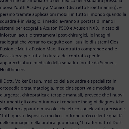
Arena fino all’ambulatorio del medico della squadra presso la
nuova Youth Academy a Monaco (distretto Froettmaning), e
persino tramite applicazioni mobili in tutto il mondo quando la
squadra è in viaggio, i medici avranno a portata di mano i
sistemi per ecografia Acuson P500 e Acuson NX3. In caso di
infortuni acuti o trattamenti post-chirurgici, le indagini
radiografiche verranno eseguite con l’ausilio di sistemi Cios
Fusion e Multix Fusion Max. Il contratto comprende anche
l’assistenza per tutta la durata del contratto per le
apparecchiature medicali della squadra fornite da Siemens
Healthineers.
Il Dott. Volker Braun, medico della squadra e specialista in
ortopedia e traumatologia, medicina sportiva e medicina
d’urgenza, chiropratica e terapie manuali, prevede che i nuovi
strumenti gli consentiranno di condurre indagini diagnostiche
dell’intero apparato muscoloscheletrico con elevata precisione.
"Tutti questi dispositivi medici ci offrono un’eccellente qualità
delle immagini nella pratica quotidiana," ha affermato il Dott.