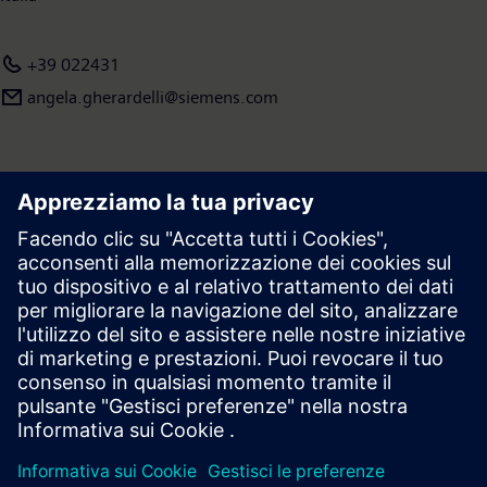
+39 022431
angela.gherardelli@siemens.com
Area stampa | Azienda | Siemens
© Siemens 1996 – 2026
Informazioni Corporate
Privacy
Cookie Notice