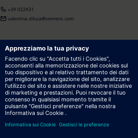
+39 022431
valentina.diluca@siemens.com
Area stampa | Azienda | Siemens
© Siemens 1996 – 2026
Informazioni Corporate
Privacy
Cookie Notice