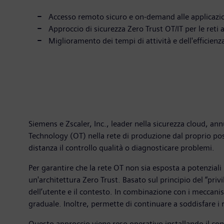
Accesso remoto sicuro e on-demand alle applicazio
Approccio di sicurezza Zero Trust OT/IT per le reti 
Miglioramento dei tempi di attività e dell'efficien
Siemens e Zscaler, Inc., leader nella sicurezza cloud, an
Technology (OT) nella rete di produzione dal proprio pos
distanza il controllo qualità o diagnosticare problemi.
Per garantire che la rete OT non sia esposta a potenzial
un'architettura Zero Trust. Basato sul principio del “priv
dell’utente e il contesto. In combinazione con i meccanis
graduale. Inoltre, permette di continuare a soddisfare i r
Questo approccio viene reso operativo installando il co