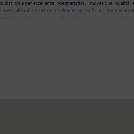
distingue per eccellenza ingegneristica, innovazione, qualità, af
 aree delle infrastrutture intelligenti per edifici e sistemi energe
nisce il mondo digitale e quello fisico a vantaggio dei clienti e de
roviario e stradale, Siemens dà forma al mercato mondiale dei servi
a le prime al mondo anche nel mercato della tecnologia medica e 
iale nella trasmissione e generazione di energia elettrica quota
s ha generato un fatturato di 57,1 miliardi di euro e un utile ne
 tutto il mondo. In Italia dal 1899 Siemens è una delle maggiori r
thcare Srl e Siemens Energy Srl. Siemens Spa con quartier gener
bilità elettrica e soluzioni per le smart grid, software industriale
 tra Milano, Genova e Piacenza. La società è certificata anche que