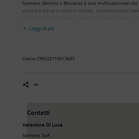
Siemens (Berlino e Monaco) è una multinazionale che si 
società è attiva in tutto il mondo, concentrandosi nelle
nell’industria di processo e manifatturiera. Siemens riu
soluzioni di mobilità intelligenti per il trasporto fer
Leggi di più
quotata in borsa Siemens Healthineers AG, Siemens è tr
una quota di minoranza in Siemens Energy, leader mond
2020, conclusosi il 30 settembre 2020, il Gruppo Siemen
2020, la società contava circa 293.000 collaboratori in
Codice
ITPR20211001360IT
ecosistema rappresentato da Siemens Spa, Siemens Heal
infrastrutture e mobilità. Ha centri di competenza su mo
Digital Enterprise Experience Center (DEX), distribuiti
informazioni visita il sito www.siemens.it
Contatti
Valentina Di Luca
Siemens SpA