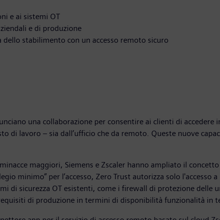
ni e ai sistemi OT
aziendali e di produzione
za dello stabilimento con un accesso remoto sicuro
nunciano una collaborazione per consentire ai clienti di accedere 
to di lavoro – sia dall’ufficio che da remoto. Queste nuove capac
i minacce maggiori, Siemens e Zscaler hanno ampliato il concetto
ilegio minimo” per l’accesso, Zero Trust autorizza solo l'accesso a 
mi di sicurezza OT esistenti, come i firewall di protezione delle u
equisiti di produzione in termini di disponibilità funzionalità in
nnettore app per il servizio di accesso remoto basato sul cloud 