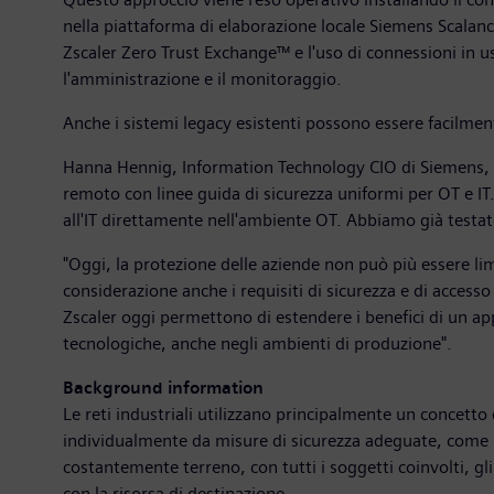
nella piattaforma di elaborazione locale Siemens Scalanc
Zscaler Zero Trust Exchange™ e l'uso di connessioni in usci
l'amministrazione e il monitoraggio.
Anche i sistemi legacy esistenti possono essere facilment
Hanna Hennig, Information Technology CIO di Siemens, spieg
remoto con linee guida di sicurezza uniformi per OT e I
all'IT direttamente nell'ambiente OT. Abbiamo già testat
"Oggi, la protezione delle aziende non può più essere lim
considerazione anche i requisiti di sicurezza e di access
Zscaler oggi permettono di estendere i benefici di un ap
tecnologiche, anche negli ambienti di produzione".
Background information
Le reti industriali utilizzano principalmente un concetto
individualmente da misure di sicurezza adeguate, come un
costantemente terreno, con tutti i soggetti coinvolti, gl
con la risorsa di destinazione.