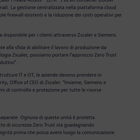
iali. La gestione centralizzata nella piattaforma cloud
le firewall esistenti e la riduzione dei costi operativi per
 disponibile per i clienti attraverso Zscaler e Siemens.
 alla sfida di abilitare il lavoro di produzione da
logia Zscaler, possiamo portare l'approccio Zero Trust
duttivi".
strutture IT e OT, le aziende devono prendere in
ity, Office of CEO di Zscaler. "Insieme, Siemens e
 di controllo e protezione per tutte le risorse
e separate. Ognuna di queste unità è protetta
etto di sicurezza Zero Trust sta guadagnando
integrità prima che possa avere luogo la comunicazione