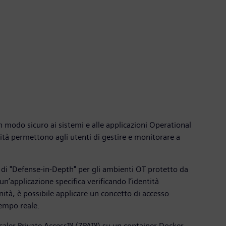
in modo sicuro ai sistemi e alle applicazioni Operational
ità permettono agli utenti di gestire e monitorare a
 di "Defense-in-Depth" per gli ambienti OT protetto da
un’applicazione specifica verificando l’identità
nità, è possibile applicare un concetto di accesso
 tempo reale.
Zscaler Private Access™ (ZPA™) su un container Docker