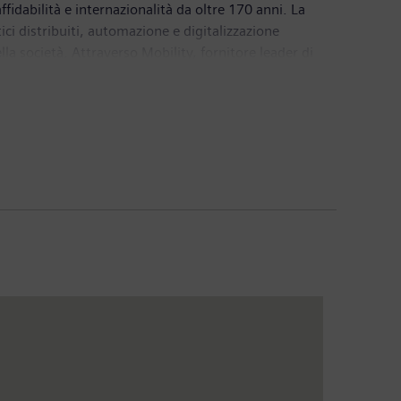
fidabilità e internazionalità da oltre 170 anni. La
tici distribuiti, automazione e digitalizzazione
lla società. Attraverso Mobility, fornitore leader di
zi passeggeri e merci. Grazie alla sua controllata
dei servizi sanitari digitali. Inoltre, Siemens detiene
ta in borsa dal 28 settembre 2020. Nell'anno fiscale
tto di 4,2 miliardi di euro. Alla fine di settembre
ealtà industriali nel nostro Paese dove opera l’intero
ale a Milano è focalizzata su industria,
, e gestione intelligente degli edifici oltre a un
st’anno Top Employer Italia 2021. Per ulteriori