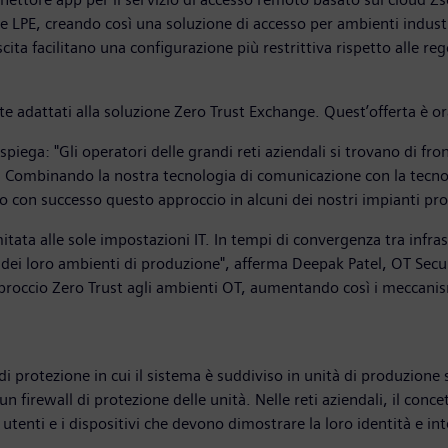
e LPE, creando così una soluzione di accesso per ambienti industr
ta facilitano una configurazione più restrittiva rispetto alle rego
e adattati alla soluzione Zero Trust Exchange. Quest’offerta è ora
a: "Gli operatori delle grandi reti aziendali si trovano di fronte
T. Combinando la nostra tecnologia di comunicazione con la tecno
o con successo questo approccio in alcuni dei nostri impianti pro
itata alle sole impostazioni IT. In tempi di convergenza tra infra
o dei loro ambienti di produzione", afferma Deepak Patel, OT Secur
proccio Zero Trust agli ambienti OT, aumentando così i meccanismi
 di protezione in cui il sistema è suddiviso in unità di produzion
 firewall di protezione delle unità. Nelle reti aziendali, il conc
i utenti e i dispositivi che devono dimostrare la loro identità e 