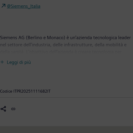
@Siemens_Italia
Siemens AG (Berlino e Monaco) è un'azienda tecnologica leader
nel settore dell'industria, delle infrastrutture, della mobilità e
della sanità. L'obiettivo dell'azienda è creare tecnologia per
trasformare la vita quotidiana di tutti. Combinando il mondo
Leggi di più
reale e quello digitale, Siemens consente ai clienti di accelerare
le loro trasformazioni digitali e di sostenibilità, rendendo le
fabbriche più efficienti, le città più vivibili e i trasporti più
sostenibili. Leader nell'Industrial AI, Siemens sfrutta il proprio
Codice
ITPR20251111682IT
know-how dei diversi settori per applicare soluzioni avanzate di
intelligenza artificiale - compresa quella generativa - a casi d’uso
concreti, rendendo l’IA accessibile per molteplici ambiti.
Siemens detiene anche una partecipazione di maggioranza nella
società quotata in borsa Siemens Healthineers, fornitore leader
di tecnologia medica a livello mondiale, pioniere nel settore