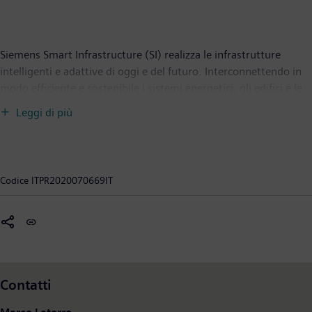
Siemens Smart Infrastructure (SI) realizza le infrastrutture
intelligenti e adattive di oggi e del futuro. Interconnettendo in
modo efficiente e sostenibile i sistemi energetici, gli edifici e le
industrie, contribuisce ad affrontare con successo le crescenti
Leggi di più
sfide globali legate all’urbanizzazione e al cambiamento
climatico. All’interno di un ecosistema digitale sempre più
grande, con un portfolio completo di prodotti, soluzioni e
servizi per gli asset di produzione e consumo di energia, SI aiuta
Codice
ITPR2020070669IT
i propri clienti a prosperare e le comunità a progredire
rispettando e proteggendo il pianeta. SI crea ambienti che
hanno cura delle persone e del mondo che ci circonda. Con circa
72.000 collaboratori nel mondo, Siemens Smart Infrastructure
ha a Zug, in Svizzera, il proprio quartier generale globale.
Contatti