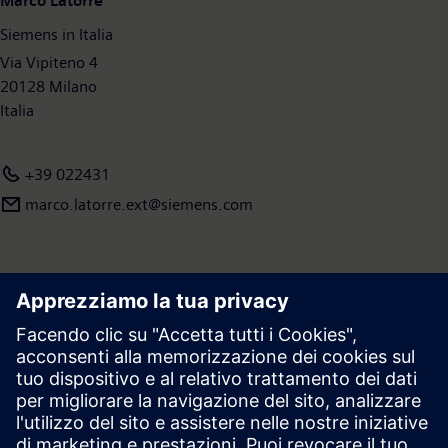
Marco Latorre
Siemens in Italia
Via Vipiteno 4
20128 Milano
Italia
+39 022431
marco.latorre.ext@siemens.com
Area stampa | Azienda | Siemens
© Siemens 1996 – 2026