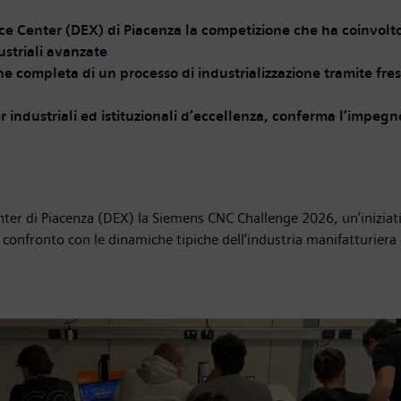
e Center (DEX) di Piacenza la competizione che ha coinvolto tre
striali avanzate
one completa di un processo di industrializzazione tramite f
tner industriali ed istituzionali d’eccellenza, conferma l’impeg
enter di Piacenza (DEX) la Siemens CNC Challenge 2026, un’iniziat
 a confronto con le dinamiche tipiche dell’industria manifatturie