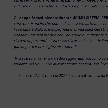
più esperti. Crediamo ed investiamo nell’innovazione, cre
sviluppo di un ecosistema industriale più competitivo, i
Giuseppe Sceusi
,
vicepresidente UCIMU-SISTEMI PE
concreto di quello che può, e deve, essere fatto per avvi
Fondazione UCIMU, è impegnata in prima linea nell’attivi
Academy realizza proprio con l’obiettivo di migliorare l
ricco di opportunità. Il successo riscosso da CNC Chal
giusta per parlare ai giovani studenti
”.
Attraverso strumenti didattici aggiornati, supporto cont
studenti nello sviluppo di competenze coerenti con l’evo
La Siemens CNC Challenge 2026 è stata patrocinata da Fo