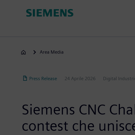
Salta
al
contenuto
principale
Area Media
Press Release
24 Aprile 2026
Digital Industri
Siemens CNC Chall
contest che unisc