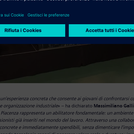
n’esperienza concreta che consente ai giovani di confrontarsi con
e organizzazione industriale
» – ha dichiarato
Massimiliano Galli
i Piacenza rappresenta un abilitatore fondamentale: un ambiente
ssionisti già inseriti nel mondo del lavoro. Attraverso una colla
oncrete e immediatamente spendibili, senza dimenticare l’impor