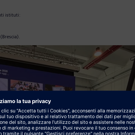
i istituti:
(Brescia).