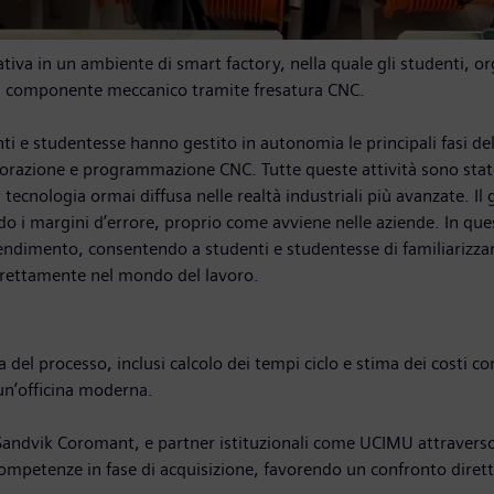
tiva in un ambiente di smart factory, nella quale gli studenti, o
 un componente meccanico tramite fresatura CNC.
ti e studentesse hanno gestito in autonomia le principali fasi del 
i lavorazione e programmazione CNC. Tutte queste attività sono sta
tecnologia ormai diffusa nelle realtà industriali più avanzate. I
do i margini d’errore, proprio come avviene nelle aziende. In ques
endimento, consentendo a studenti e studentesse di familiarizzare
direttamente nel mondo del lavoro.
 del processo, inclusi calcolo dei tempi ciclo e stima dei costi co
 un’officina moderna.
 Sandvik Coromant, e partner istituzionali come UCIMU attraverso
mpetenze in fase di acquisizione, favorendo un confronto diretto t