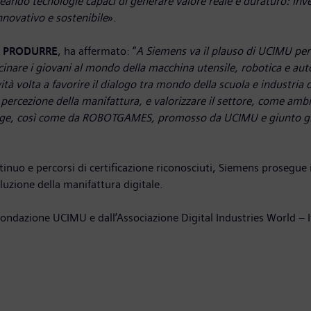
ando tecnologie capaci di generare valore reale e duraturo: inves
nnovativo e sostenibile
».
R PRODURRE
, ha affermato: “
A Siemens va il plauso di UCIMU per
cinare i giovani al mondo della macchina utensile, robotica e aut
tà volta a favorire il dialogo tra mondo della scuola e industria 
a percezione della manifattura, e valorizzare il settore, come am
lenge, così come da ROBOTGAMES, promosso da UCIMU e giunto già 
inuo e percorsi di certificazione riconosciuti, Siemens prosegue
luzione della manifattura digitale.
ndazione UCIMU e dall’Associazione Digital Industries World – I