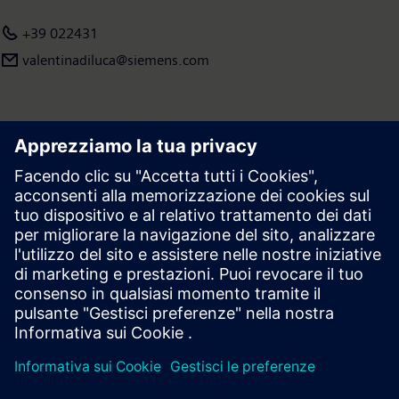
promuovendo iniziative di formazione e collaborazioni
+39 022431
significative con ITS Angelo Rizzoli e ITS Lombardo. È socio
valentinadiluca@siemens.com
fondatore della Fondazione Politecnico di Milano. Per ulteriori
dettagli e informazioni www.siemens.it.
Area stampa | Azienda | Siemens
© Siemens 1996 – 2026
Informazioni Corporate
Privacy
Cookie Notice