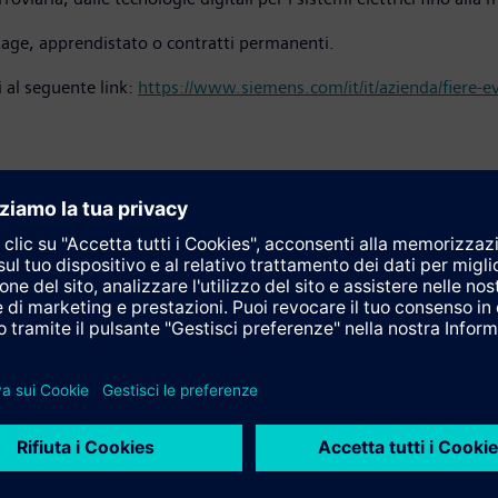
tage, apprendistato o contratti permanenti.
 al seguente link:
https://www.siemens.com/it/it/azienda/fiere-e