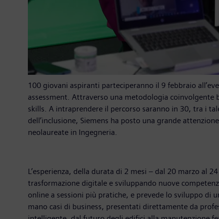
100 giovani aspiranti parteciperanno il 9 febbraio all’
assessment. Attraverso una metodologia coinvolgente bas
skills. A intraprendere il percorso saranno in 30, tra i ta
dell’inclusione, Siemens ha posto una grande attenzione 
neolaureate in Ingegneria.
L’esperienza, della durata di 2 mesi – dal 20 marzo al 2
trasformazione digitale e sviluppando nuove competenze 
online a sessioni più pratiche, e prevede lo sviluppo di 
mano casi di business, presentati direttamente da profess
intelligente, dal futuro degli edifici alla manutenzione fe