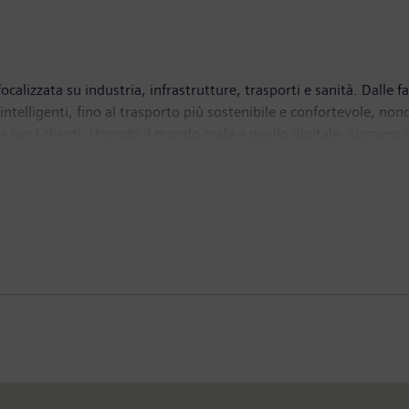
alizzata su industria, infrastrutture, trasporti e sanità. Dalle fab
 intelligenti, fino al trasporto più sostenibile e confortevole, non
per i clienti. Unendo il mondo reale a quello digitale, Siemens p
a quotidiana per miliardi di persone. Siemens detiene anche una q
tecnologie mediche. Nell'anno fiscale 2023, che si è concluso il
8,5 miliardi di euro. Al 30 settembre 2023, l'azienda impiegava cir
 quali l'industria, le infrastrutture e la mobilità. Con una presenz
ri di competenza focalizzati su temi quali l'energia sostenibile, i
ntribuendo all'innovazione e all'adozione di soluzioni avanzate. 
ive di formazione annuali rivolte agli studenti e ai laureandi STE
a Fondazione Politecnico di Milano. Per ulteriori dettagli e info