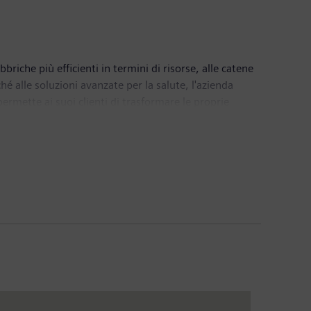
briche più efficienti in termini di risorse, alle catene
ché alle soluzioni avanzate per la salute, l'azienda
ermette ai suoi clienti di trasformare le proprie
uota di maggioranza nella società quotata in borsa
 30 settembre 2023, il Gruppo Siemens ha generato un
ca 320.000 persone in tutto il mondo. In Italia dal
a diffusa su tutto il territorio nazionale, il quartier
l software industriale e gli smart building. A Piacenza,
Oltre al suo impegno nei settori industriali, Siemens è
M. L'azienda vanta collaborazioni significative con ITS
rmazioni www.siemens.it.