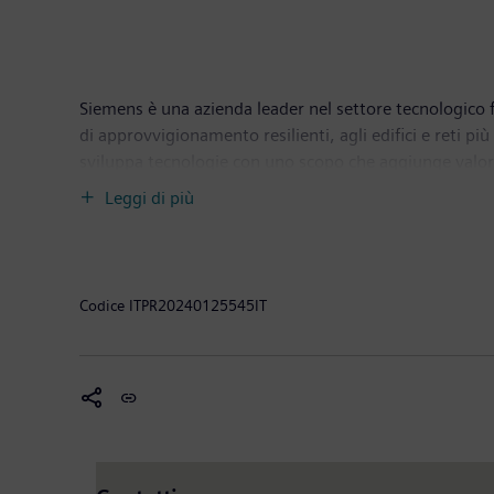
Siemens è una azienda leader nel settore tecnologico foc
di approvvigionamento resilienti, agli edifici e reti più
sviluppa tecnologie con uno scopo che aggiunge valore 
industrie e mercati, aiutandoli a rivoluzionare la vit
Leggi di più
Siemens Healthineers, un fornitore globale leader di 
fatturato di 77,8 miliardi di euro e un utile netto di 
1899, Siemens concentra la sua attività su settori chiave
generale dell'azienda è a Milano. Siemens sviluppa cent
Codice
ITPR20240125545IT
opera il Digital Enterprise Experience Center (DEX), co
attiva nell'ambito dell'educazione, promuovendo iniziat
Angelo Rizzoli e ITS Lombardo. E’ socio fondatore dell