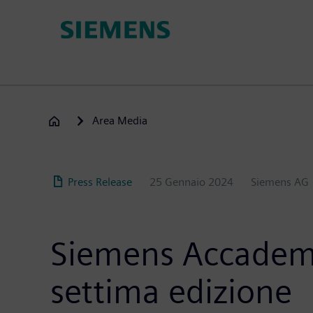
Salta
al
contenuto
principale
Area Media
Press Release
25 Gennaio 2024
Siemens AG
Siemens Accademia 
settima edizione