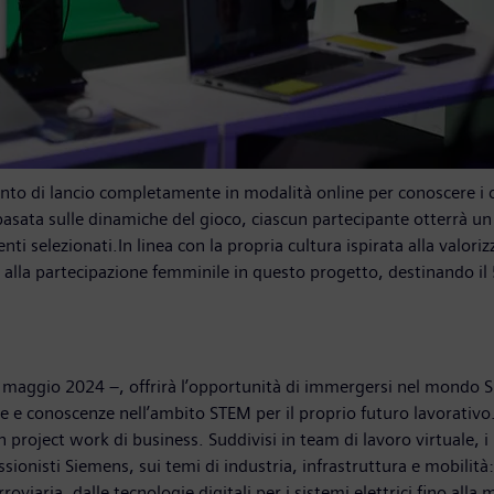
evento di lancio completamente in modalità online per conoscere
ata sulle dinamiche del gioco, ciascun partecipante otterrà un re
lenti selezionati.In linea con la propria cultura ispirata alla valor
alla partecipazione femminile in questo progetto, destinando il 5
4 maggio 2024 –, offrirà l’opportunità di immergersi nel mondo S
e conoscenze nell’ambito STEM per il proprio futuro lavorativo. 
un project work di business. Suddivisi in team di lavoro virtuale,
ionisti Siemens, sui temi di industria, infrastruttura e mobilità: 
rroviaria, dalle tecnologie digitali per i sistemi elettrici fino all