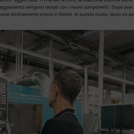
paggiamento vengono testati con i nuovi componenti. Dopo aver sup
one direttamente presso il cliente. In questo modo, dopo un pic