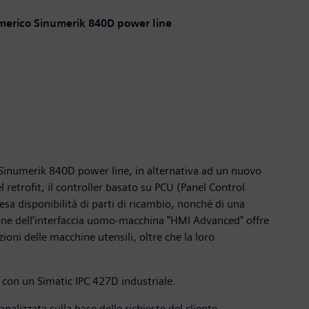
 numerico Sinumerik 840D power line
e Sinumerik 840D power line, in alternativa ad un nuovo
 retrofit, il controller basato su PCU (Panel Control
sa disponibilità di parti di ricambio, nonché di una
ione dell’interfaccia uomo-macchina "HMI Advanced" offre
zioni delle macchine utensili, oltre che la loro
con un Simatic IPC 427D industriale.
lizzata sulla base delle richieste del cliente.