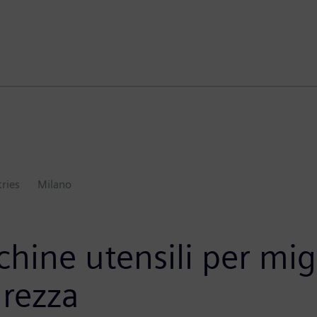
tries
Milano
chine utensili per migl
urezza