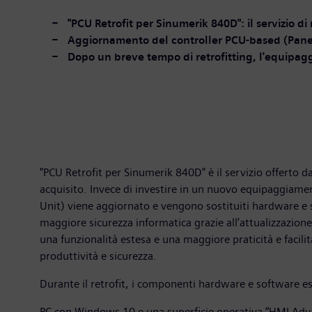
"PCU Retrofit per Sinumerik 840D": il servizio 
Aggiornamento del controller PCU-based (Panel
Dopo un breve tempo di retrofitting, l'equipag
"PCU Retrofit per Sinumerik 840D" è il servizio offerto
acquisito. Invece di investire in un nuovo equipaggiament
Unit) viene aggiornato e vengono sostituiti hardware e s
maggiore sicurezza informatica grazie all’attualizzazio
una funzionalità estesa e una maggiore praticità e facilità
produttività e sicurezza.
Durante il retrofit, i componenti hardware e software e
PC con Windows 10 e una superficie operativa “HMI Advance