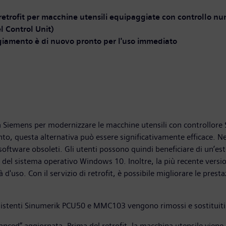
di retrofit per macchine utensili equipaggiate con controllo
 Control Unit)
giamento è di nuovo pronto per l'uso immediato
 da Siemens per modernizzare le macchine utensili con controllor
o, questa alternativa può essere significativamente efficace. Nel
oftware obsoleti. Gli utenti possono quindi beneficiare di un’este
ne del sistema operativo Windows 10. Inoltre, la più recente vers
 d'uso. Con il servizio di retrofit, è possibile migliorare le presta
sistenti Sinumerik PCU50 e MMC103 vengono rimossi e sostituiti 
d” aggiornata. Prima del retrofit, la macchina utensile viene ana