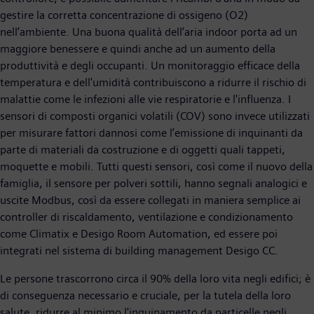
gestire la corretta concentrazione di ossigeno (O2)
nell’ambiente. Una buona qualità dell’aria indoor porta ad un
maggiore benessere e quindi anche ad un aumento della
produttività e degli occupanti. Un monitoraggio efficace della
temperatura e dell'umidità contribuiscono a ridurre il rischio di
malattie come le infezioni alle vie respiratorie e l'influenza. I
sensori di composti organici volatili (COV) sono invece utilizzati
per misurare fattori dannosi come l’emissione di inquinanti da
parte di materiali da costruzione e di oggetti quali tappeti,
moquette e mobili. Tutti questi sensori, così come il nuovo della
famiglia, il sensore per polveri sottili, hanno segnali analogici e
uscite Modbus, così da essere collegati in maniera semplice ai
controller di riscaldamento, ventilazione e condizionamento
come Climatix e Desigo Room Automation, ed essere poi
integrati nel sistema di building management Desigo CC.
Le persone trascorrono circa il 90% della loro vita negli edifici; è
di conseguenza necessario e cruciale, per la tutela della loro
salute, ridurre al minimo l'inquinamento da particelle negli