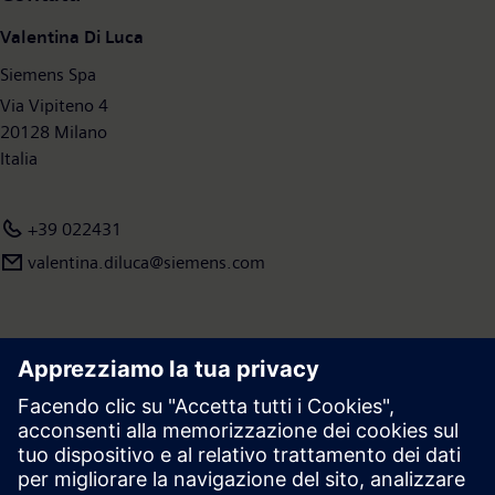
Valentina Di Luca
Siemens Spa
Via Vipiteno 4
20128 Milano
Italia
+39 022431
valentina.diluca@siemens.com
Area stampa | Azienda | Siemens