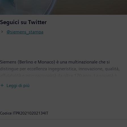
Seguici su Twitter
@siemens_stampa
Siemens (Berlino e Monaco) è una multinazionale che si
distingue per eccellenza ingegneristica, innovazione, qualità,
affidabilità e internazionalità da oltre 170 anni. La società è
attiva in tutto il mondo, concentrandosi nelle aree delle
Leggi di più
infrastrutture intelligenti per edifici e sistemi energetici
distribuiti, automazione e digitalizzazione nell’industria di
processo e manifatturiera. Siemens riunisce il mondo digitale e
quello fisico a vantaggio dei clienti e della società. Attraverso
Codice
ITPR20210202134IT
Mobility, fornitore leader di soluzioni di mobilità intelligenti per
il trasporto ferroviario e stradale, Siemens dà forma al mercato