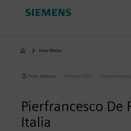
Salta
al
contenuto
principale
Area Media
Press Release
18 Aprile 2023
Siemens Mobili
Pierfrancesco De R
Italia