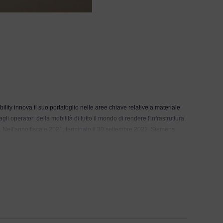
lity innova il suo portafoglio nelle aree chiave relative a materiale
li operatori della mobilità di tutto il mondo di rendere l'infrastruttura
ità. Nell'anno fiscale 2021, terminato il 30 settembre 2022, Siemens
.siemens.com/mobility
.