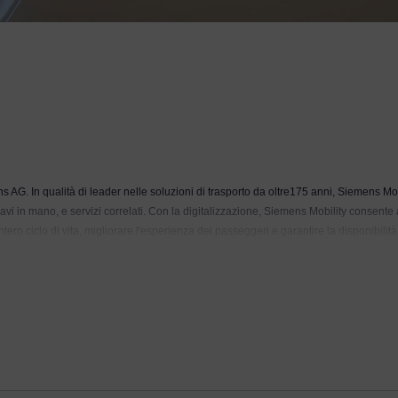
AG. In qualità di leader nelle soluzioni di trasporto da oltre175 anni, Siemens Mobi
avi in mano, e servizi correlati. Con la digitalizzazione, Siemens Mobility consente ag
intero ciclo di vita, migliorare l'esperienza dei passeggeri e garantire la disponibil
rca 38.200 dipendenti in tutto il mondo.
Ulteriori informazioni sono disponibili su:
www