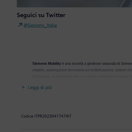
Seguici su Twitter
@Siemens_Italia
Siemens Mobility
è una società a gestione separata di Siemens 
rotabile, automazione ferroviaria ed elettrificazione, sistemi chi
intelligente, aumentare il valore in modo sostenibile durante l'
Mobility ha registrato un fatturato di 9,7 miliardi di euro con ci
Leggi di più
Codice
ITPR20230417474IT