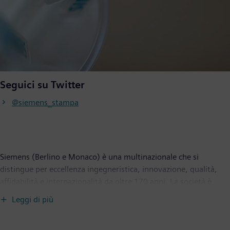
Seguici su Twitter
@siemens_stampa
Siemens (Berlino e Monaco) è una multinazionale che si
distingue per eccellenza ingegneristica, innovazione, qualità,
affidabilità e internazionalità da oltre 170 anni. La società è
attiva in tutto il mondo, concentrandosi nelle aree delle
Leggi di più
infrastrutture intelligenti per edifici e sistemi energetici
distribuiti, automazione e digitalizzazione nell’industria di