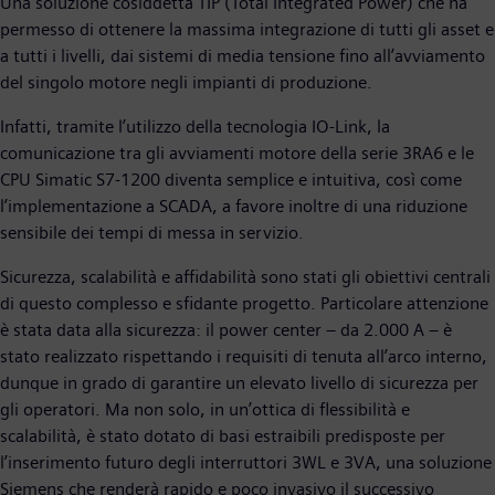
Una soluzione cosiddetta TIP (Total Integrated Power) che ha
permesso di ottenere la massima integrazione di tutti gli asset e
a tutti i livelli, dai sistemi di media tensione fino all’avviamento
del singolo motore negli impianti di produzione.
Infatti, tramite l’utilizzo della tecnologia IO-Link, la
comunicazione tra gli avviamenti motore della serie 3RA6 e le
CPU Simatic S7-1200 diventa semplice e intuitiva, così come
l’implementazione a SCADA, a favore inoltre di una riduzione
sensibile dei tempi di messa in servizio.
Sicurezza, scalabilità e affidabilità sono stati gli obiettivi centrali
di questo complesso e sfidante progetto. Particolare attenzione
è stata data alla sicurezza: il power center – da 2.000 A – è
stato realizzato rispettando i requisiti di tenuta all’arco interno,
dunque in grado di garantire un elevato livello di sicurezza per
gli operatori. Ma non solo, in un’ottica di flessibilità e
scalabilità, è stato dotato di basi estraibili predisposte per
l’inserimento futuro degli interruttori 3WL e 3VA, una soluzione
Siemens che renderà rapido e poco invasivo il successivo