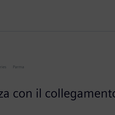
ries
Parma
za con il collegamento