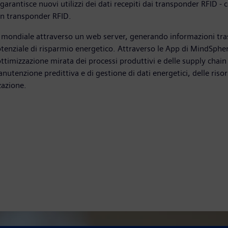
arantisce nuovi utilizzi dei dati recepiti dai transponder RFID - 
 un transponder RFID.
ello mondiale attraverso un web server, generando informazioni tra
il potenziale di risparmio energetico. Attraverso le App di MindSp
timizzazione mirata dei processi produttivi e delle supply chain al
i manutenzione predittiva e di gestione di dati energetici, delle r
zazione.