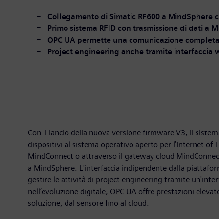
Collegamento di Simatic RF600 a MindSphere 
Primo sistema RFID con trasmissione di dati a 
OPC UA permette una comunicazione completa co
Project engineering anche tramite interfaccia
Con il lancio della nuova versione firmware V3, il siste
dispositivi al sistema operativo aperto per l’Internet 
MindConnect o attraverso il gateway cloud MindConnect 
a MindSphere. L'interfaccia indipendente dalla piattaf
gestire le attività di project engineering tramite un'inter
nell’evoluzione digitale, OPC UA offre prestazioni eleva
soluzione, dal sensore fino al cloud.