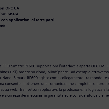
con OPC UA
MindSphere
n applicazioni di terze parti
 web
ma RFID Simatic RF600 supporta ora l'interfaccia aperta OPC UA. 
of Things (IoT) basato su cloud, MindSphere - ad esempio attrave
Nano. Simatic RF600 agisce come collegamento tra mondo reale e 
orma consente di ottenere una comunicazione completa con prodot
faccia web. Tra i settori applicativi: la produzione, la logistica e 
te e sicurezza dei meccanismi garantita ed è considerato da Sieme