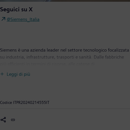
Seguici su X
@Siemens_Italia
Siemens è una azienda leader nel settore tecnologico focalizzata
su industria, infrastrutture, trasporti e sanità. Dalle fabbriche
più efficienti in termini di risorse, alle catene di
approvvigionamento resilienti, agli edifici e reti più intelligenti,
Leggi di più
fino al trasporto più sostenibile e confortevole, nonché alle
soluzioni avanzate per la salute, l'azienda sviluppa tecnologie
con uno scopo che aggiunge valore per i clienti. Unendo il
mondo reale a quello digitale, Siemens permette ai suoi clienti
Codice
ITPR20240214555IT
di trasformare le proprie industrie e mercati, aiutandoli a
rivoluzionare la vita quotidiana per miliardi di persone. Siemens
detiene anche una quota di maggioranza nella società quotata
in borsa Siemens Healthineers, un fornitore globale leader di