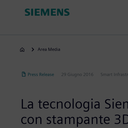
Salta
al
contenuto
principale
Area Media
Press Release
29 Giugno 2016
Smart Infrast
La tecnologia Siem
con stampante 3