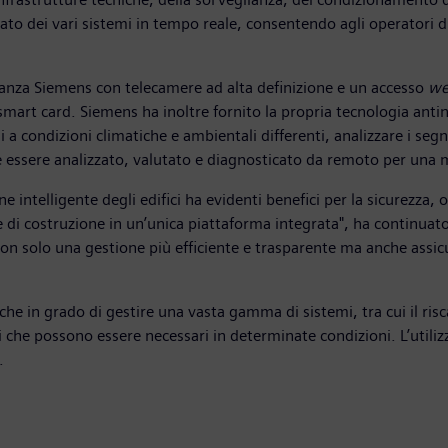
ato dei vari sistemi in tempo reale, consentendo agli operatori d
glianza Siemens con telecamere ad alta definizione e un accesso
we
mart card. Siemens ha inoltre fornito la propria tecnologia antinc
a condizioni climatiche e ambientali differenti, analizzare i segna
 essere analizzato, valutato e diagnosticato da remoto per una 
e intelligente degli edifici ha evidenti benefici per la sicurezza, o
e di costruzione in un’unica piattaforma integrata", ha continuato
on solo una gestione più efficiente e trasparente ma anche assicu
e in grado di gestire una vasta gamma di sistemi, tra cui il ris
nti che possono essere necessari in determinate condizioni. L’util
.