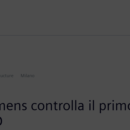
ructure
Milano
ens controlla il primo
D