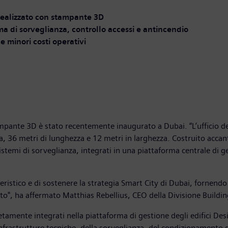
o realizzato con stampante 3D
ma di sorveglianza, controllo accessi e antincendio
e minori costi operativi
ampante 3D è stato recentemente inaugurato a Dubai. “L’ufficio de
, 36 metri di lunghezza e 12 metri in larghezza. Costruito accan
sistemi di sorveglianza, integrati in una piattaforma centrale di g
ristico e di sostenere la strategia Smart City di Dubai, fornendo 
zato", ha affermato Matthias Rebellius, CEO della Divisione Buildi
etamente integrati nella piattaforma di gestione degli edifici De
nfrastrutture tecniche, della sorveglianza, del condizionamento de