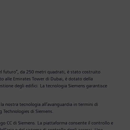
l futuro”, da 250 metri quadrati, è stato costruito
to alle Emirates Tower di Dubai, è dotato della
estione degli edifici. La tecnologia Siemens garantisce
la nostra tecnologia all’avanguardia in termini di
ng Technologies di Siemens.
sigo CC di Siemens. La piattaforma consente il controllo e
ll'aria e del sistema di controllo degli accessi. Una