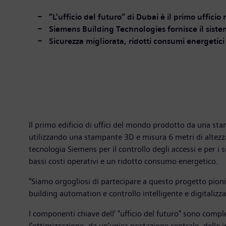
“L’ufficio del futuro” di Dubai è il primo uffici
Siemens Building Technologies fornisce il siste
Sicurezza migliorata, ridotti consumi energetici 
Il primo edificio di uffici del mondo prodotto da una st
utilizzando una stampante 3D e misura 6 metri di altezza
tecnologia Siemens per il controllo degli accessi e per i 
bassi costi operativi e un ridotto consumo energetico.
"Siamo orgogliosi di partecipare a questo progetto pionie
building automation e controllo intelligente e digitaliz
I componenti chiave dell’ "ufficio del futuro" sono compl
l'ottimizzazione, da un’unica postazione centrale, delle i