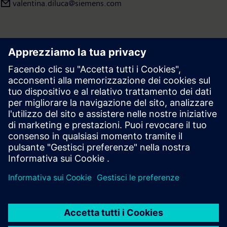
valentina.diluca@siemens.com
quartier generale a Milano è focalizzata su industria,
infrastrutture e mobilità. Ha centri di competenza su mobilità
elettrica e soluzioni per le smart grid, software industriale, e
gestione intelligente degli edifici oltre a un Digital Enterprise
Experience Center (DEX), distribuiti tra Milano, Genova e
Piacenza. La società è certificata anche quest’anno Top Employer
Italia 2021. Per ulteriori informazioni visita il sito
www.siemens.it
Area stampa | Azienda | Siemens
© Siemens 1996 – 2026
Informazioni Corporate
Privacy
Cookie Notice
Licenza d’uso
Digital ID