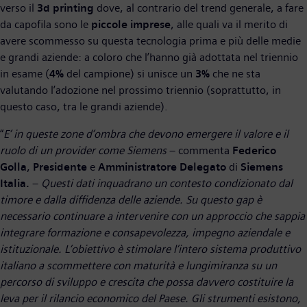
verso il
3d printing
dove, al contrario del trend generale, a fare
da capofila sono le
piccole imprese
, alle quali va il merito di
avere scommesso su questa tecnologia prima e più delle medie
e grandi aziende: a coloro che l’hanno già adottata nel triennio
in esame (
4%
del campione) si unisce un
3%
che ne sta
valutando l’adozione nel prossimo triennio (soprattutto, in
questo caso, tra le grandi aziende).
“
E’ in queste zone d’ombra che devono emergere il valore e il
ruolo di un provider come Siemens
– commenta
Federico
Golla
,
Presidente
e
Amministratore
Delegato
di
Siemens
Italia.
–
Questi dati inquadrano un contesto condizionato dal
timore e dalla diffidenza delle aziende. Su questo gap è
necessario continuare a intervenire con un approccio che sappia
integrare formazione e consapevolezza, impegno aziendale e
istituzionale. L’obiettivo è stimolare l’intero sistema produttivo
italiano a scommettere con maturità e lungimiranza su un
percorso di sviluppo e crescita che possa davvero costituire la
leva per il rilancio economico del Paese. Gli strumenti esistono,