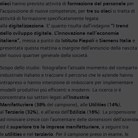
dieci
hanno previsto attività di
formazione del personale
per
l’acquisizione di nuove competenze, per
tre su dieci
si tratta di
attività di formazione specificatamente legata
alla
digitalizzazione
. E’ quanto risulta dall’indagine
“I trend
dello sviluppo digitale. L’innovazione nell’economia
italiana”
, messa a punto da
Istituto Piepoli
e
Siemens Italia
e
presentata questa mattina a margine dell’annuncio della nascita
del nuovo quartier generale della società.
Scopo dello studio: fotografare l’attuale momento del comparto
industriale italiano e tracciare il percorso che le aziende hanno
intrapreso o hanno intenzione di imboccare per implementare
modelli produttivi più efficienti e moderni. La ricerca si è
concentrata sui settori legati all’
Industria
Manifatturiera
(
38%
del campione), alle
Utilities
(
14%
),
al
Terziario
(
32%
), e all’area dell’
Edilizia
(
16%
). La propensione
ad innovare cresce con l’aumentare delle dimensioni dell’azienda
ed è
superiore tra le imprese manifatturiere
, a seguire tra
le
utilities
e nel
terziario
. Per il campione preso in esame, le