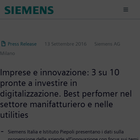
Salta
al
contenuto
principale
Press Release
13 Settembre 2016
Siemens AG
Milano
Imprese e innovazione: 3 su 10
pronte a investire in
digitalizzazione. Best perfomer nel
settore manifatturiero e nelle
utilities
Siemens Italia e Istituto Piepoli presentano i dati sulla
propensione delle aziende all’innovazione con focus sui temi