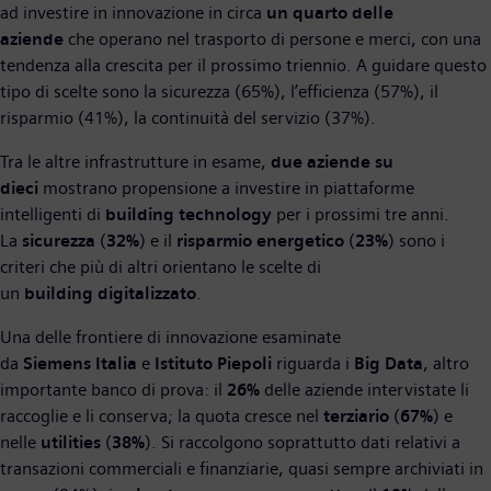
ad investire in innovazione in circa
un quarto delle
aziende
che operano nel trasporto di persone e merci, con una
tendenza alla crescita per il prossimo triennio. A guidare questo
tipo di scelte sono la sicurezza (65%), l’efficienza (57%), il
risparmio (41%), la continuità del servizio (37%).
Tra le altre infrastrutture in esame,
due aziende su
dieci
mostrano propensione a investire in piattaforme
intelligenti di
building technology
per i prossimi tre anni.
La
sicurezza
(
32%
) e il
risparmio
energetico
(
23%
) sono i
criteri che più di altri orientano le scelte di
un
building
digitalizzato
.
Una delle frontiere di innovazione esaminate
da
Siemens
Italia
e
Istituto
Piepoli
riguarda i
Big
Data
, altro
importante banco di prova: il
26%
delle aziende intervistate li
raccoglie e li conserva; la quota cresce nel
terziario
(
67%
) e
nelle
utilities
(
38%
). Si raccolgono soprattutto dati relativi a
transazioni commerciali e finanziarie, quasi sempre archiviati in