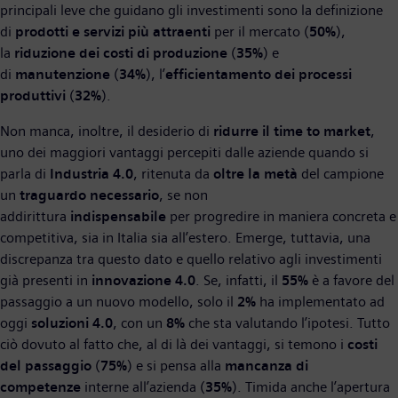
principali leve che guidano gli investimenti sono la definizione
di
prodotti e servizi più attraenti
per il mercato (
50%
),
la
riduzione dei costi di produzione
(
35%
) e
di
manutenzione
(
34%
), l’
efficientamento dei processi
produttivi
(
32%
).
Non manca, inoltre, il desiderio di
ridurre il time to market
,
uno dei maggiori vantaggi percepiti dalle aziende quando si
parla di
Industria 4.0
, ritenuta da
oltre la metà
del campione
un
traguardo necessario
, se non
addirittura
indispensabile
per progredire in maniera concreta e
competitiva, sia in Italia sia all’estero. Emerge, tuttavia, una
discrepanza tra questo dato e quello relativo agli investimenti
già presenti in
innovazione 4.0
. Se, infatti, il
55%
è a favore del
passaggio a un nuovo modello, solo il
2%
ha implementato ad
oggi
soluzioni 4.0
, con un
8%
che sta valutando l’ipotesi. Tutto
ciò dovuto al fatto che, al di là dei vantaggi, si temono i
costi
del passaggio
(
75%
) e si pensa alla
mancanza di
competenze
interne all’azienda (
35%
). Timida anche l’apertura