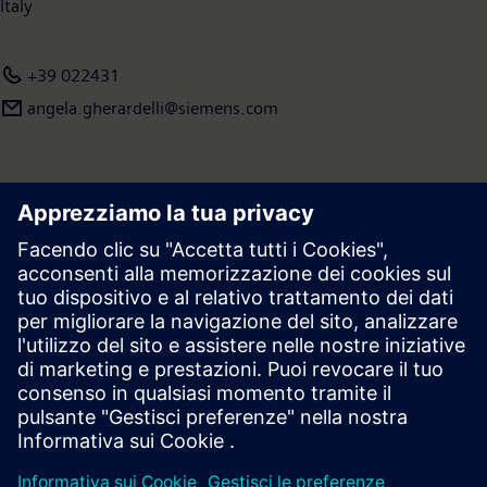
Italy
+39 022431
angela.gherardelli@siemens.com
Area stampa | Azienda | Siemens
© Siemens 1996 – 2026
Informazioni Corporate
Privacy
Cookie Notice