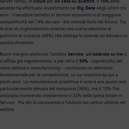
server (94%), in
cloud
per
un caso su quattro
. Il
10%
delle
aziende ha effettuato investimenti nei
Big Data
negli ultimi tre
anni - traendone benefici in termini economici e di maggiore
competitività nel 74% dei casi - e/o intende farlo nel futuro. Tra
le aree di miglioramento emerse una scarsa adozione di
politiche di scurezza (68%) che obbliga le aziende ad attivarsi in
questa direzione.
Buoni margini anche per l’ambito
Service
:
un’azienda su tre
ci
si affida già regolarmente, e per oltre il
50%
- soprattutto del
ramo edilizia e manufacturing – costituisce un elemento
fondamentale per la competitività, su cui investire da qui a
pochi anni. La manutenzione predittiva è nota a una quota non
particolarmente elevata del campione (36%), ma il 10% l’ha
utilizzata investendo mediamente il 22% della spesa totale in
Service. Più alti la conoscenza e l’utilizzo nei settori utilities ed
edilizia.