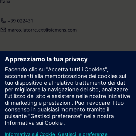
Italia
+39 022431
marco.latorre.ext@siemens.com
Area stampa | Azienda | Siemens
© Siemens 1996 – 2026
Informazioni Corporate
Privacy
Cookie Notice