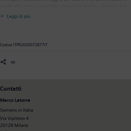
modo efficiente e sostenibile i sistemi energetici, gli edifici e le
industrie, contribuisce ad affrontare con successo le crescenti
Leggi di più
sfide globali legate all’urbanizzazione e al cambiamento
climatico. All’interno di un ecosistema digitale sempre più
grande, con un portfolio completo di prodotti, soluzioni e
servizi per gli asset di produzione e consumo di energia, SI aiuta
Codice
ITPR2020072877IT
i propri clienti a prosperare e le comunità a progredire
rispettando e proteggendo il pianeta. SI crea ambienti che
hanno cura delle persone e del mondo che ci circonda. Con circa
72.000 collaboratori nel mondo, Siemens Smart Infrastructure
ha a Zug, in Svizzera, il proprio quartier generale globale.
Contatti
Marco Latorre
Siemens in Italia
Via Vipiteno 4
20128 Milano