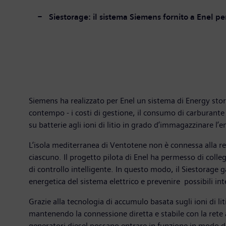
Siestorage: il sistema Siemens fornito a Enel 
Siemens ha realizzato per Enel un sistema di Energy stora
contempo - i costi di gestione, il consumo di carburante 
su batterie agli ioni di litio in grado d’immagazzinare l’e
L’isola mediterranea di Ventotene non è connessa alla re
ciascuno. Il progetto pilota di Enel ha permesso di colleg
di controllo intelligente. In questo modo, il Siestorage g
energetica del sistema elettrico e prevenire possibili int
Grazie alla tecnologia di accumulo basata sugli ioni di li
mantenendo la connessione diretta e stabile con la rete a
generatori diesel possano entrare in funzione in modo di