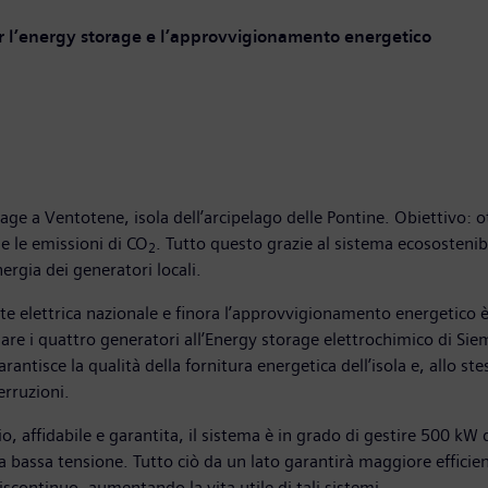
per l’energy storage e l’approvvigionamento energetico
ge a Ventotene, isola dell’arcipelago delle Pontine. Obiettivo: ot
e le emissioni di CO
. Tutto questo grazie al sistema ecosostenib
2
nergia dei generatori locali.
te elettrica nazionale e finora l’approvvigionamento energetico 
are i quattro generatori all’Energy storage elettrochimico di Siem
arantisce la qualità della fornitura energetica dell’isola e, allo 
erruzioni.
tio, affidabile e garantita, il sistema è in grado di gestire 500 
 bassa tensione. Tutto ciò da un lato garantirà maggiore efficienz
scontinuo, aumentando la vita utile di tali sistemi.