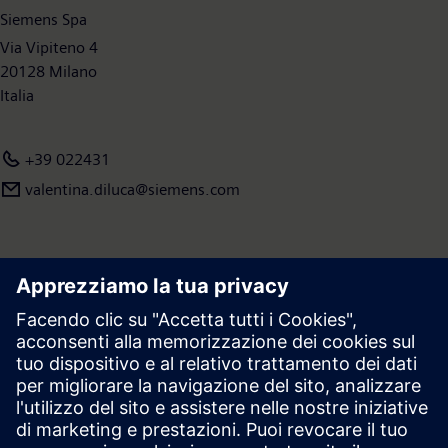
Siemens Spa
Via Vipiteno 4
20128 Milano
Italia
+39 022431
valentina.diluca@siemens.com
Area stampa | Azienda | Siemens
© Siemens 1996 – 2026