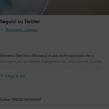
Seguici su Twitter
@siemens_stampa
Siemens (Berlino e Monaco) è una multinazionale che si
distingue per eccellenza ingegneristica, innovazione, qualità,
affidabilità e internazionalità da oltre 170 anni. La società è
attiva in tutto il mondo, concentrandosi nelle aree delle
Leggi di più
infrastrutture intelligenti per edifici e sistemi energetici
distribuiti, automazione e digitalizzazione nell’industria di
processo e manifatturiera. Siemens riunisce il mondo digitale e
quello fisico a vantaggio dei clienti e della società. Attraverso
Codice
ITPR20210910354IT
Mobility, fornitore leader di soluzioni di mobilità intelligenti per
il trasporto ferroviario e stradale, Siemens dà forma al mercato