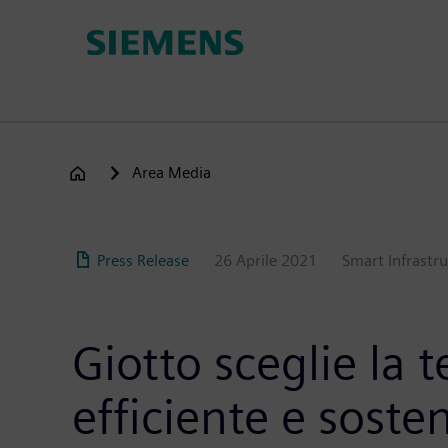
Salta
al
contenuto
principale
Area Media
Press Release
26 Aprile 2021
Smart Infrastr
Giotto sceglie la
efficiente e sosten