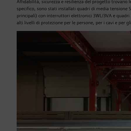
Affidabilità, sicurezza e resilienza del progetto trovano
specifico, sono stati installati quadri di media tensione
principali) con interruttori elettronici 3WL/3VA e quadr
alti livelli di protezione per le persone, per i cavi e per g