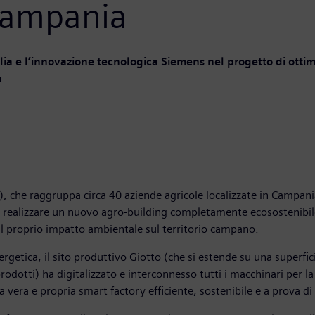
 Campania
talia e l’innovazione tecnologica Siemens nel progetto di otti
a
che raggruppa circa 40 aziende agricole localizzate in Campania e
er realizzare un nuovo agro-building completamente ecosostenibile
 il proprio impatto ambientale sul territorio campano.
etica, il sito produttivo Giotto (che si estende su una superfici
prodotti) ha digitalizzato e interconnesso tutti i macchinari per la
una vera e propria smart factory efficiente, sostenibile e a prova di