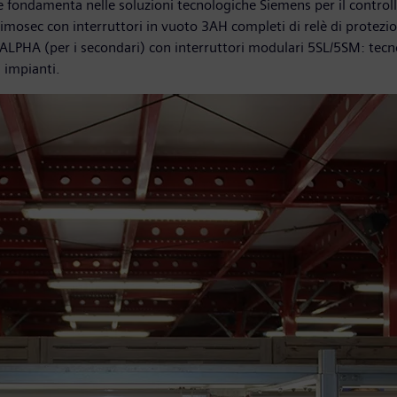
 le fondamenta nelle soluzioni tecnologiche Siemens per il controll
 Simosec con interruttori in vuoto 3AH completi di relè di protezi
i ALPHA (per i secondari) con interruttori modulari 5SL/5SM: tec
li impianti.