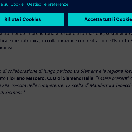
i innovazione e sostenibilità rappresentano leve fondamentali per 
, mettendo a disposizione competenze e soluzioni tecnologiche e
he allo sviluppo delle competenze.
ame tra mondo imprenditoriale toscano e formazione, sostenendo ad
ica e meccatronica, in collaborazione con realtà come l’Istituto M
oranea.
di collaborazione di lungo periodo tra Siemens e la regione Tosc
rato
Floriano Masoero, CEO di Siemens Italia
. “
Essere presenti s
e alla crescita delle competenze. La scelta di Manifattura Tabacch
 di Siemens
.”