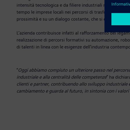
intensità tecnologica e da filiere industriali nelle qual
tempo le imprese locali nei percorsi di trasformazione
prossimità e su un dialogo costante, che si estende anc
L’azienda contribuisce infatti al rafforzamento del leg
realizzazione di percorsi formativi su automazione, robot
di talenti in linea con le esigenze dell’industria contemp
“
Oggi abbiamo compiuto un ulteriore passo nel percorso 
industriale e alla centralità delle competenze
” ha dichia
clienti e partner, contribuendo allo sviluppo industriale 
cambiamento e guarda al futuro, in sintonia con i valori