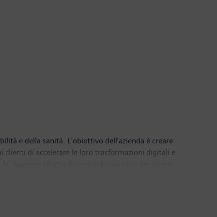
lità e della sanità. L'obiettivo dell'azienda è creare
lienti di accelerare le loro trasformazioni digitali e
rial AI, Siemens sfrutta il proprio know-how dei diversi
rendendo l’IA accessibile per molteplici ambiti. Siemens
di tecnologia medica a livello mondiale, pioniere nel
, il Gruppo Siemens ha generato un fatturato di 78,9
sone in tutto il mondo. Con una presenza diffusa su