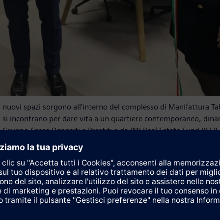
 i nuovi spazi sorgono all’interno del complesso di Manifattura Tab
ra si incontrano per dare vita a un quartiere contemporaneo, dinam
 Gruppo Cassa Depositi e Prestiti e da PW Real Estate Fund III LP
 l’intero processo.
rta, flessibile e integrata con il contesto urbano, coerente con un 
 sostenibilità ambientale, valorizzazione architettonica e promoz
a collaborazione di lungo periodo tra Siemens e la regione Toscana