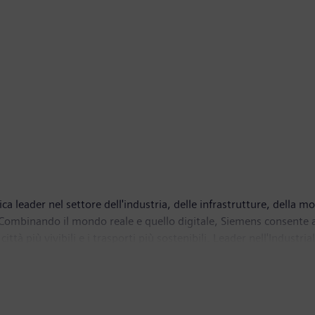
eader nel settore dell'industria, delle infrastrutture, della mobi
 Combinando il mondo reale e quello digitale, Siemens consente ai c
 città più vivibili e i trasporti più sostenibili. Leader nell'Indust
 artificiale - compresa quella generativa - a casi d’uso concreti, 
 società quotata in borsa Siemens Healthineers, fornitore leader 
tenibile. Nell'anno fiscale 2025, conclusosi il 30 settembre 2025
euro. Al 30 settembre 2025, l'azienda impiegava circa 318.000 per