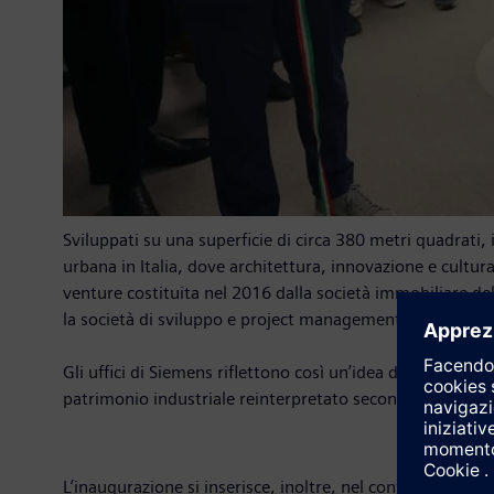
Sviluppati su una superficie di circa 380 metri quadrati,
urbana in Italia, dove architettura, innovazione e cultu
venture costituita nel 2016 dalla società immobiliare del
la società di sviluppo e project management che gestisce
Gli uffici di Siemens riflettono così un’idea di lavoro ape
patrimonio industriale reinterpretato secondo criteri di
L’inaugurazione si inserisce, inoltre, nel contesto di un