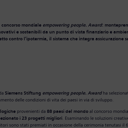
el concorso mondiale
empowering people. Award
: monteprem
vativi e sostenibili da un punto di vista finanziario e ambie
letto contro l’ipotermia, il sistema che integra assicurazione sa
 da
Siemens Stiftung
empowering people. Award
ha seleziona
amento delle condizioni di vita dei paesi in via di sviluppo.
ologiche
provenienti da
88 paesi
del mondo
al concorso mondia
ezionato i 23 progetti migliori
. Esaminando le soluzioni creative
incitori sono stati premiati in occasione della cerimonia tenutasi il