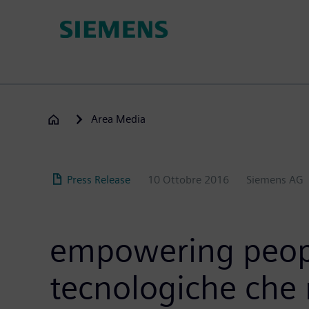
Salta
al
contenuto
principale
Area Media
Press Release
10 Ottobre 2016
Siemens AG
empowering peopl
tecnologiche che m