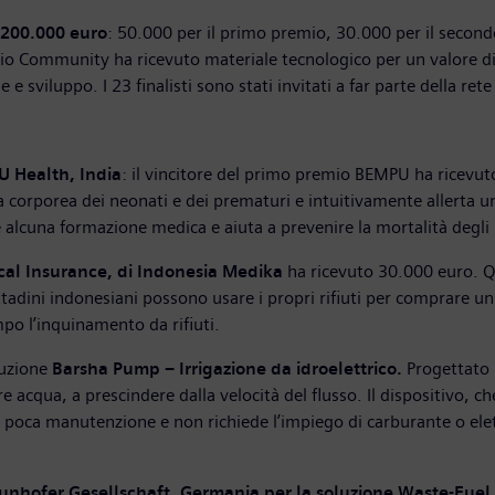
 200.000 euro
: 50.000 per il primo premio, 30.000 per il secondo
mio Community ha ricevuto materiale tecnologico per un valore d
 sviluppo. I 23 finalisti sono stati invitati a far parte della ret
U Health, India
: il vincitore del primo premio BEMPU ha ricevuto
ra corporea dei neonati e dei prematuri e intuitivamente allerta
 alcuna formazione medica e aiuta a prevenire la mortalità degli in
ical Insurance, di Indonesia Medika
ha ricevuto 30.000 euro. Q
 i cittadini indonesiani possono usare i propri rifiuti per comprar
mpo l’inquinamento da rifiuti.
luzione
Barsha Pump – Irrigazione da idroelettrico.
Progettato p
re acqua, a prescindere dalla velocità del flusso. Il dispositivo
poca manutenzione e non richiede l’impiego di carburante o elett
nhofer Gesellschaft, Germania per la soluzione Waste-Fuel