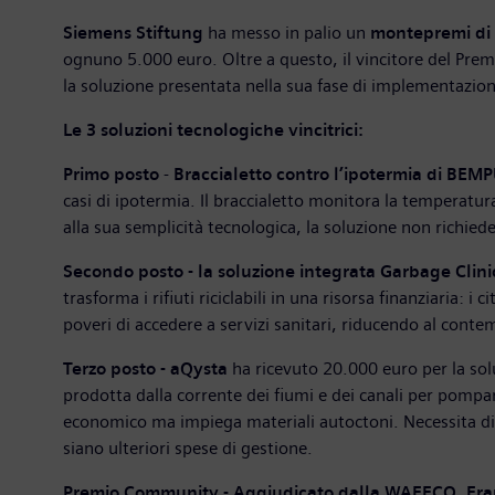
Siemens Stiftung
ha messo in palio un
montepremi di
ognuno 5.000 euro. Oltre a questo, il vincitore del Pre
la soluzione presentata nella sua fase di implementazione e
Le 3 soluzioni tecnologiche vincitrici:
Primo posto
-
Braccialetto contro l’ipotermia di BEMP
casi di ipotermia. Il braccialetto monitora la temperatu
alla sua semplicità tecnologica, la soluzione non richiede
Secondo posto - la soluzione integrata Garbage Clin
trasforma i rifiuti riciclabili in una risorsa finanziaria:
poveri di accedere a servizi sanitari, riducendo al conte
Terzo posto - aQysta
ha ricevuto 20.000 euro per la so
prodotta dalla corrente dei fiumi e dei canali per pompa
economico ma impiega materiali autoctoni. Necessita di 
siano ulteriori spese di gestione.
Premio Community - Aggiudicato dalla WAFFCO, Frau