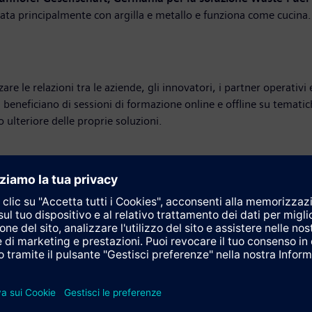
ta principalmente con argilla e metallo e funziona come cucina. La
are le relazioni tra le aziende, gli innovatori, i partner operativi
eneficiano di sessioni di formazione online e offline su tematiche 
 ulteriore delle proprie soluzioni.