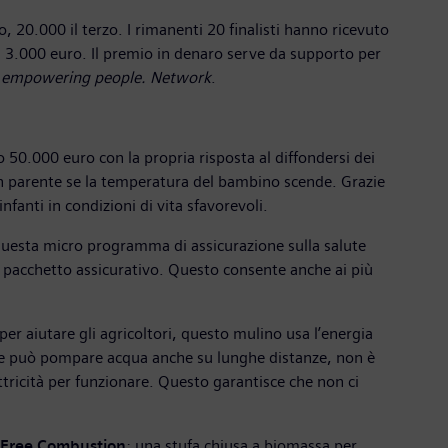
, 20.000 il terzo. I rimanenti 20 finalisti hanno ricevuto
i 3.000 euro. Il premio in denaro serve da supporto per
e
empowering people. Network
.
 50.000 euro con la propria risposta al diffondersi dei
 un parente se la temperatura del bambino scende. Grazie
fanti in condizioni di vita sfavorevoli.
uesta micro programma di assicurazione sulla salute
e un pacchetto assicurativo. Questo consente anche ai più
er aiutare gli agricoltori, questo mulino usa l’energia
, che può pompare acqua anche su lunghe distanze, non è
ricità per funzionare. Questo garantisce che non ci
 Free Combustion
: una stufa chiusa a biomassa per