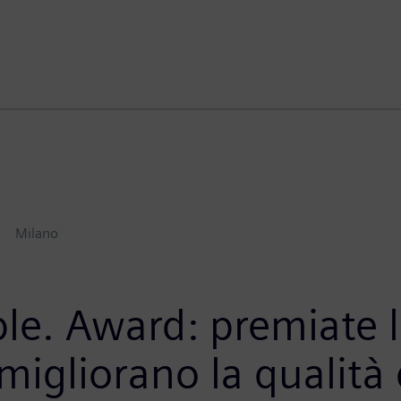
Milano
e. Award: premiate le
igliorano la qualità d